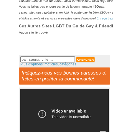
indiqués dans le mail de confirmation de votre inscription reçu svp.
Vous ne faites pas encore partie de la communauté itSOgay:
venez vite nous rejoindre et enrichir le guide gay lesbien itSOgay de vos bonn
établissements et services présentés dans l'annuaire!
Enregistrez-vous ici!
Ces Autres Sites LGBT Du Guide Gay & Friendly Pourraie
Aucun site lié trouvé.
Plus d'options: mot clés, catégories
Indiquez-nous vos bonnes adresses &
faites-en profiter la communauté!