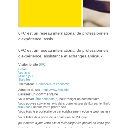
6PC est un réseau international de professionnels gays afin 
d’expérience, assis
6PC est un réseau international de professionnels gays afin 
d’expérience, assistance et échanges amicaux.
Visiter le site
6PC
Détails
Vos avis
Mise à jour
Sites liés
Thématique:
Commerce et économie
Adresse du site :
http://www.6pc.info
Laisser un commentaire
Vous devez
être connecté(e)
pour rédiger un commentaire.
Vous pouvez suivre les avis dans votre lecteur de flux par le fil info
RSS 2.0
. V
trackback
depuis votre propre site.
Vous êtes le propriétaire de cet établissement et/ou le webmaster de ce site?
Vous faites déjà partie de la communauté itSOgay:
pour mettre à jour votre site et télécharger les photos de votre galerie,
veuillez