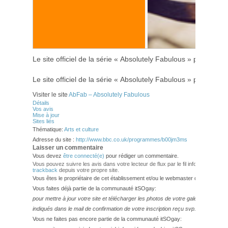
Le site officiel de la série « Absolutely Fabulous » par la BBC
Le site officiel de la série « Absolutely Fabulous » par la BBC
Visiter le site
AbFab – Absolutely Fabulous
Détails
Vos avis
Mise à jour
Sites liés
Thématique:
Arts et culture
Adresse du site :
http://www.bbc.co.uk/programmes/b00jm3ms
Laisser un commentaire
Vous devez
être connecté(e)
pour rédiger un commentaire.
Vous pouvez suivre les avis dans votre lecteur de flux par le fil info
RSS 2.0
. V
trackback
depuis votre propre site.
Vous êtes le propriétaire de cet établissement et/ou le webmaster de ce site?
Vous faites déjà partie de la communauté itSOgay:
pour mettre à jour votre site et télécharger les photos de votre galerie,
veuillez
indiqués dans le mail de confirmation de votre inscription reçu svp.
Vous ne faites pas encore partie de la communauté itSOgay: