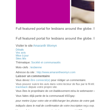
Full featured portal for lesbians around the globe. Portail les
Full featured portal for lesbians around the globe. Portail les
Visiter le site
Amaranth Womyn
Détails
Vos avis
Mise à jour
Sites liés
Thématique:
Société et communautés
Mots-clefs :
lesbienne
Adresse du site :
http://www.amaranthwomyn.com
Laisser un commentaire
Vous devez
être connecté(e)
pour rédiger un commentaire.
Vous pouvez suivre les avis dans votre lecteur de flux par le fil info
RSS 2.0
. V
trackback
depuis votre propre site.
Vous êtes le propriétaire de cet établissement et/ou le webmaster de ce site?
Vous faites déjà partie de la communauté itSOgay:
pour mettre à jour votre site et télécharger les photos de votre galerie,
veuillez
indiqués dans le mail de confirmation de votre inscription reçu svp.