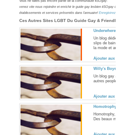
Vous ne faites pas encore partie de la communauté itSOgay:
venez vite nous rejoindre et enrichir le guide gay lesbien itSOgay de vos bonn
établissements et services présentés dans l'annuaire!
Enregistrez-vous ici!
Ces Autres Sites LGBT Du Guide Gay & Friendly Pourraie
Underwhere? blog
Un blog dédié au beaux
slips de bain, ainsi qu
la mode et aux modèles 
Ajouter aux favoris (
Willy's Boys
Un blog gay avec des p
autres people... Mais pa
Ajouter aux favoris (
Homotrophy
Homotrophy, le blog a
Des beaux mecs avec du 
Ajouter aux favoris (