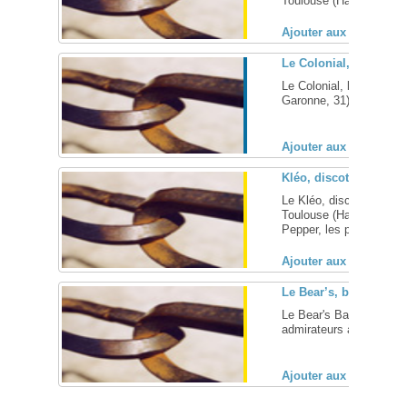
Toulouse (Haute Garonne
Ajouter aux favoris (
Le Colonial, sauna ga
Le Colonial, le plus gr
Garonne, 31) ... [
+
]
Ajouter aux favoris (
Kléo, discothèque gay
Le Kléo, discothèque 
Toulouse (Haute Garonne
Pepper, les plus gands 
Ajouter aux favoris (
Le Bear’s, bar nounou
Le Bear's Bar, le rende
admirateurs à Toulouse .
Ajouter aux favoris (