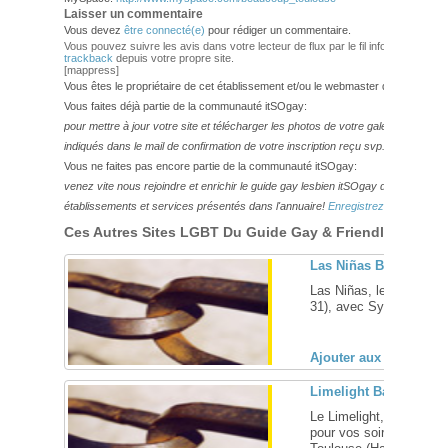
Laisser un commentaire
Vous devez
être connecté(e)
pour rédiger un commentaire.
Vous pouvez suivre les avis dans votre lecteur de flux par le fil info
RSS 2.0
. V
trackback
depuis votre propre site.
[mappress]
Vous êtes le propriétaire de cet établissement et/ou le webmaster de ce site?
Vous faites déjà partie de la communauté itSOgay:
pour mettre à jour votre site et télécharger les photos de votre galerie,
veuillez
indiqués dans le mail de confirmation de votre inscription reçu svp.
Vous ne faites pas encore partie de la communauté itSOgay:
venez vite nous rejoindre et enrichir le guide gay lesbien itSOgay de vos bonn
établissements et services présentés dans l'annuaire!
Enregistrez-vous ici!
Ces Autres Sites LGBT Du Guide Gay & Friendly Pourraie
Las Niñas Bar – Toul
Las Niñas, le bar des F
31), avec Sylvie et son é
Ajouter aux favoris (
Limelight Bar, discot
Le Limelight, votre bar
pour vos soirées en s