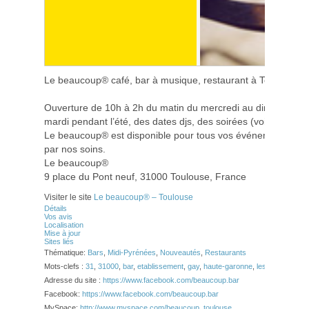
Le beaucoup® café, bar à musique, restaurant à Toulouse 
Ouverture de 10h à 2h du matin du mercredi au dimanche, 1
mardi pendant l’été, des dates djs, des soirées (voir calendri
Le beaucoup® est disponible pour tous vos événements, soir
par nos soins.
Le beaucoup®
9 place du Pont neuf, 31000 Toulouse, France
Visiter le site
Le beaucoup® – Toulouse
Détails
Vos avis
Localisation
Mise à jour
Sites liés
Thématique:
Bars
,
Midi-Pyrénées
,
Nouveautés
,
Restaurants
Mots-clefs :
31
,
31000
,
bar
,
etablissement
,
gay
,
haute-garonne
,
lesbienne
,
rest
Adresse du site :
https://www.facebook.com/beaucoup.bar
Facebook:
https://www.facebook.com/beaucoup.bar
MySpace:
http://www.myspace.com/beaucoup_toulouse