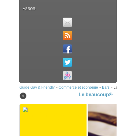
ASSOS
Guide Gay & Friendly
»
Commerce et économie
»
Bars
»
Le beaucoup
Le beaucoup® – Toulou