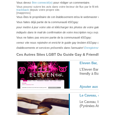
Vous devez
être connecté(e)
pour rédiger un commentaire.
Vous pouvez suivre les avis dans votre lecteur de flux par le fil info
RSS 2.0
. V
trackback
depuis votre propre site.
[mappress]
Vous êtes le propriétaire de cet établissement et/ou le webmaster de ce site?
Vous faites déjà partie de la communauté itSOgay:
pour mettre à jour votre site et télécharger les photos de votre galerie,
veuillez
indiqués dans le mail de confirmation de votre inscription reçu svp.
Vous ne faites pas encore partie de la communauté itSOgay:
venez vite nous rejoindre et enrichir le guide gay lesbien itSOgay de vos bonn
établissements et services présentés dans l'annuaire!
Enregistrez-vous ici!
Ces Autres Sites LGBT Du Guide Gay & Friendly Pourraie
Eleven Bar, bar gay-fri
L’Eleven Bar vous accu
friendly à Biarritz (Pyré
Ajouter aux favoris (
Le Caveau, discothèque
Le Caveau, bar discothè
(Pyrénées Atlantiques, 6