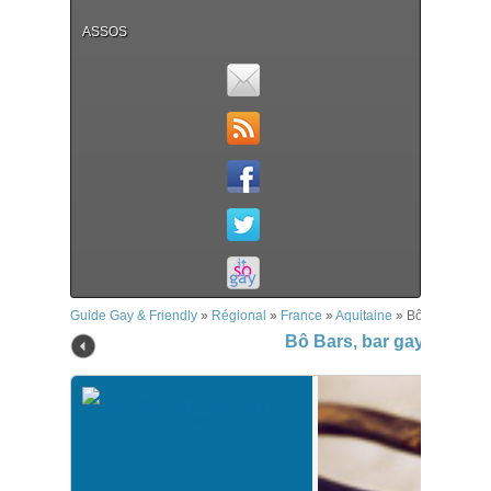
ASSOS
Guide Gay & Friendly
»
Régional
»
France
»
Aquitaine
»
Bô Bars, bar g
Bô Bars, bar gay – Biarri