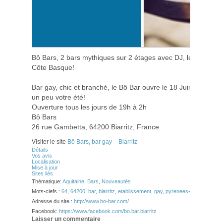
Bô Bars, 2 bars mythiques sur 2 étages avec DJ, le lieu inco
Côte Basque!
Bar gay, chic et branché, le Bô Bar ouvre le 18 Juin, venez vi
un peu votre été!
Ouverture tous les jours de 19h à 2h
Bô Bars
26 rue Gambetta, 64200 Biarritz, France
Visiter le site
Bô Bars, bar gay – Biarritz
Détails
Vos avis
Localisation
Mise à jour
Sites liés
Thématique:
Aquitaine
,
Bars
,
Nouveautés
Mots-clefs :
64
,
64200
,
bar
,
biarritz
,
etablissement
,
gay
,
pyrenees-atlantiques
Adresse du site :
http://www.bo-bar.com/
Facebook:
https://www.facebook.com/bo.bar.biarritz
Laisser un commentaire