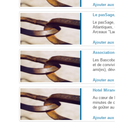
Ajouter aux favoris (
Le pasSage, restaurant
Le pasSage, restaurant 
Atlantiques, 64), un lie
Arceaux "Lacombe" ... 
Ajouter aux favoris (
Association Les Basco
Les Bascobaroudeurs ve
et de convivialité entre
ami(es), développer des 
Ajouter aux favoris (
Hotel Mirano, hébergem
Au cœur de Biarritz (Py
minutes de ces animatio
de goûter au calme du qu
Ajouter aux favoris (