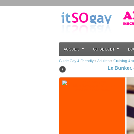
ACCUEIL
GUIDE LGBT
BO
Guide Gay & Friendly
»
Adultes
»
Cruising & s
Le Bunker, 