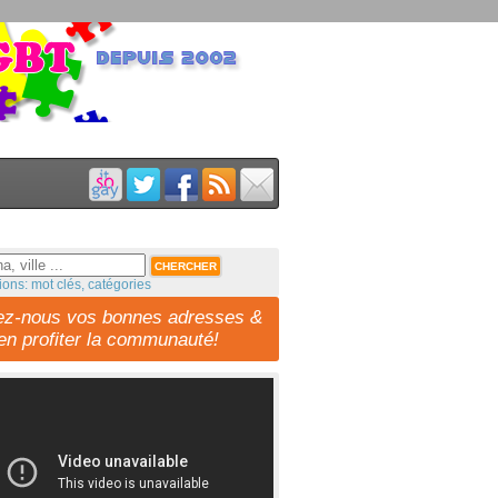
ions: mot clés, catégories
ez-nous vos bonnes adresses &
-en profiter la communauté!