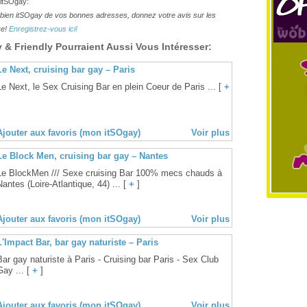
 itSOgay:
lesbien itSOgay de vos bonnes adresses, donnez votre avis sur les
re!
Enregistrez-vous ici!
& Friendly Pourraient Aussi Vous Intéresser:
Le Next, cruising bar gay – Paris
Le Next, le Sex Cruising Bar en plein Coeur de Paris ... [
+
Ajouter aux favoris (mon itSOgay)
Voir plus
Le Block Men, cruising bar gay – Nantes
Le BlockMen /// Sexe cruising Bar 100% mecs chauds à
Nantes (Loire-Atlantique, 44) ... [
+
]
Ajouter aux favoris (mon itSOgay)
Voir plus
L'Impact Bar, bar gay naturiste – Paris
Bar gay naturiste à Paris - Cruising bar Paris - Sex Club
Gay ... [
+
]
Ajouter aux favoris (mon itSOgay)
Voir plus