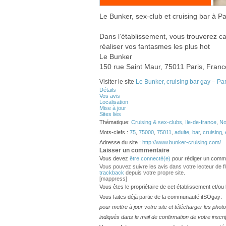
Le Bunker, sex-club et cruising bar à P
Dans l’établissement, vous trouverez cab
réaliser vos fantasmes les plus hot
Le Bunker
150 rue Saint Maur, 75011 Paris, Franc
Visiter le site
Le Bunker, cruising bar gay – Par
Détails
Vos avis
Localisation
Mise à jour
Sites liés
Thématique:
Cruising & sex-clubs
,
Ile-de-france
,
No
Mots-clefs :
75
,
75000
,
75011
,
adulte
,
bar
,
cruising
,
Adresse du site :
http://www.bunker-cruising.com/
Laisser un commentaire
Vous devez
être connecté(e)
pour rédiger un comme
Vous pouvez suivre les avis dans votre lecteur de flux
trackback
depuis votre propre site.
[mappress]
Vous êtes le propriétaire de cet établissement et/ou
Vous faites déjà partie de la communauté itSOgay:
pour mettre à jour votre site et télécharger les phot
indiqués dans le mail de confirmation de votre inscri