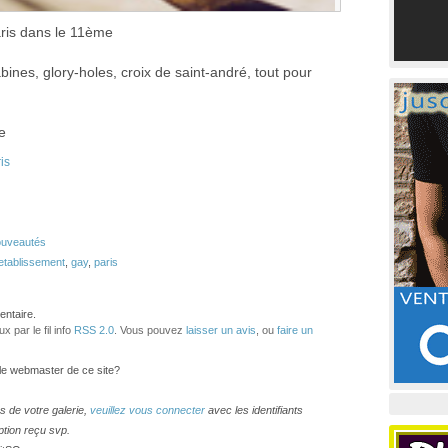
aris dans le 11ème
ines, glory-holes, croix de saint-andré, tout pour
e
is
uveautés
etablissement
,
gay
,
paris
ntaire.
 par le fil info
RSS 2.0
. Vous pouvez
laisser un avis
, ou
faire un
 le webmaster de ce site?
os de votre galerie,
veuillez vous connecter
avec les identifiants
ption reçu svp.