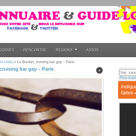
GOSSES
RENCONTRE
RÉGIONS
ASSOS
ex-clubs
»
Le Bunker, cruising bar gay – Paris
cruising bar gay – Paris
Plus d'opt
Indiqu
faites