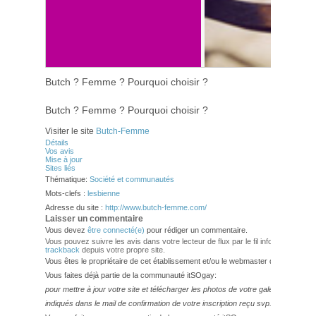
Butch ? Femme ? Pourquoi choisir ?
Butch ? Femme ? Pourquoi choisir ?
Visiter le site
Butch-Femme
Détails
Vos avis
Mise à jour
Sites liés
Thématique:
Société et communautés
Mots-clefs :
lesbienne
Adresse du site :
http://www.butch-femme.com/
Laisser un commentaire
Vous devez
être connecté(e)
pour rédiger un commentaire.
Vous pouvez suivre les avis dans votre lecteur de flux par le fil info
RSS 2.0
. V
trackback
depuis votre propre site.
Vous êtes le propriétaire de cet établissement et/ou le webmaster de ce site?
Vous faites déjà partie de la communauté itSOgay:
pour mettre à jour votre site et télécharger les photos de votre galerie,
veuillez
indiqués dans le mail de confirmation de votre inscription reçu svp.