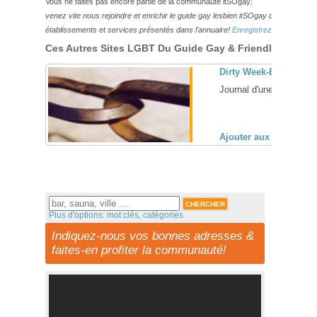
Vous ne faites pas encore partie de la communauté itSOgay:
venez vite nous rejoindre et enrichir le guide gay lesbien itSOgay de vos bonn
établissements et services présentés dans l'annuaire!
Enregistrez-vous ici!
Ces Autres Sites LGBT Du Guide Gay & Friendly Pourraie
Dirty Week-End
Journal d'une butch : Qu
Ajouter aux favoris (
Plus d'options: mot clés, catégories
Indiquez-nous vos bonnes adresses &
faites-en profiter la communauté!