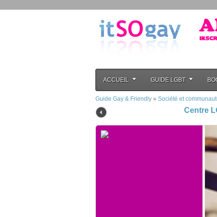
ACCUEIL
GUIDE LGBT
BO
Guide Gay & Friendly
»
Société et communaut
Centre 