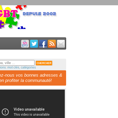
ions: mot clés, catégories
ez-nous vos bonnes adresses &
-en profiter la communauté!