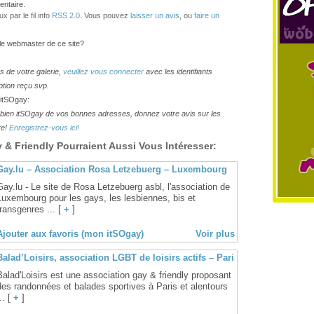
ntaire.
 par le fil info
RSS 2.0
. Vous pouvez
laisser un avis
, ou
faire un
 le webmaster de ce site?
os de votre galerie,
veuillez vous connecter
avec les identifiants
ption reçu svp.
 itSOgay:
lesbien itSOgay de vos bonnes adresses, donnez votre avis sur les
re!
Enregistrez-vous ici!
& Friendly Pourraient Aussi Vous Intéresser:
Gay.lu – Association Rosa Letzebuerg – Luxembourg
Gay.lu - Le site de Rosa Letzebuerg asbl, l'association de
Luxembourg pour les gays, les lesbiennes, bis et
transgenres ... [
+
]
Ajouter aux favoris (mon itSOgay)
Voir plus
Balad’Loisirs, association LGBT de loisirs actifs – Paris
Balad'Loisirs est une association gay & friendly proposant
des randonnées et balades sportives à Paris et alentours
.. [
+
]