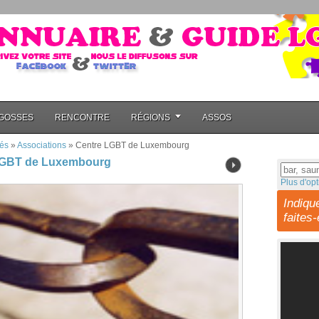
GOSSES
RENCONTRE
RÉGIONS
ASSOS
és
»
Associations
»
Centre LGBT de Luxembourg
LGBT de Luxembourg
Plus d'opt
Indiqu
faites