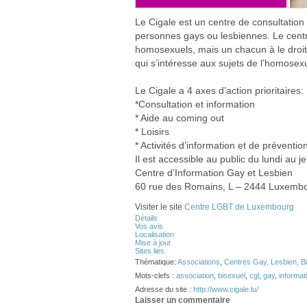
Le Cigale est un centre de consultation 
personnes gays ou lesbiennes. Le cen
homosexuels, mais un chacun à le droit 
qui s’intéresse aux sujets de l’homosexu
Le Cigale a 4 axes d’action prioritaires:
*Consultation et information
* Aide au coming out
* Loisirs
* Activités d’information et de préventio
Il est accessible au public du lundi au je
Centre d’Information Gay et Lesbien
60 rue des Romains, L – 2444 Luxemb
Visiter le site
Centre LGBT de Luxembourg
Détails
Vos avis
Localisation
Mise à jour
Sites liés
Thématique:
Associations
,
Centres Gay, Lesbien, B
Mots-clefs :
association
,
bisexuel
,
cgl
,
gay
,
informat
Adresse du site :
http://www.cigale.lu/
Laisser un commentaire