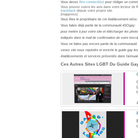
Vous devez
être connecté(e)
pour rédiger un comme
Vous pouvez suivre les avis dans votre lecteur de flux
trackback
depuis votre propre site.
[mappress]
Vous êtes le propriétaire de cet établissement et/ou
Vous faites déjà partie de la communauté itSOgay:
pour mettre à jour votre site et télécharger les phot
indiqués dans le mail de confirmation de votre inscri
Vous ne faites pas encore partie de la communauté
venez vite nous rejoindre et enrichir le guide gay 
établissements et services présentés dans l'annuai
Ces Autres Sites LGBT Du Guide Gay 
.