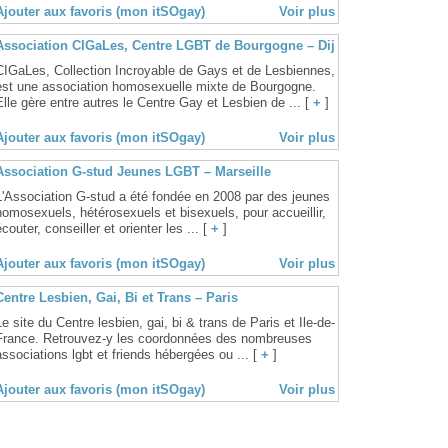
Ajouter aux favoris (mon itSOgay)
Voir plus
Association CIGaLes, Centre LGBT de Bourgogne – Dijon
CIGaLes, Collection Incroyable de Gays et de Lesbiennes,
est une association homosexuelle mixte de Bourgogne.
Elle gère entre autres le Centre Gay et Lesbien de ... [
+
]
Ajouter aux favoris (mon itSOgay)
Voir plus
Association G-stud Jeunes LGBT – Marseille
L'Association G-stud a été fondée en 2008 par des jeunes
homosexuels, hétérosexuels et bisexuels, pour accueillir,
écouter, conseiller et orienter les ... [
+
]
Ajouter aux favoris (mon itSOgay)
Voir plus
Centre Lesbien, Gai, Bi et Trans – Paris
Le site du Centre lesbien, gai, bi & trans de Paris et Ile-de-
France. Retrouvez-y les coordonnées des nombreuses
associations lgbt et friends hébergées ou ... [
+
]
Ajouter aux favoris (mon itSOgay)
Voir plus