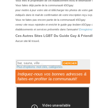
Vous êtes le propriétaire de cet établissement et/ou le webmaster de ce site?
Vous faites déjà partie de la communauté itSOgay:
pour mettre à jour votre site et télécharger les photos de votre galerie,
veuillez
indiqués dans le mail de confirmation de votre inscription reçu svp.
Vous ne faites pas encore partie de la communauté itSOgay:
venez vite nous rejoindre et enrichir le guide gay lesbien itSOgay de vos bonn
établissements et services présentés dans l'annuaire!
Enregistrez-vous ici!
Ces Autres Sites LGBT Du Guide Gay & Friendly Pourraie
Aucun site lié trouvé.
Plus d'options: mot clés, catégories
Indiquez-nous vos bonnes adresses &
faites-en profiter la communauté!