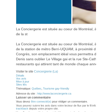
La Conciergerie est située au coeur de Montréal, à quelques 
de la st
La Conciergerie est située au coeur de Montréal, à quelques 
de la station de métro Berri-UQUAM, à proximité du Vieux-Mo
Congrès, son emplacement idéal vous permettra de vous bal
Denis sans oublier Le Village gai et la rue Ste-Catherine ave
restaurants qui attirent tant de monde chaque année…
Visiter le site
Concergierie (La)
Détails
Vos avis
Mise à jour
Sites liés
Thématique:
Québec
,
Tourisme gay-friendly
Adresse du site :
http://www.laconciergerie.ca
Laisser un commentaire
Vous devez
être connecté(e)
pour rédiger un commentaire.
Vous pouvez suivre les avis dans votre lecteur de flux par le fil info
RSS 2.0
. V
trackback
depuis votre propre site.