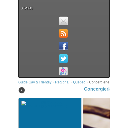
ASSOS
Guide Gay & Friendly
»
Régional
»
Québec
»
Concergierie (La)
Concergierie (La)