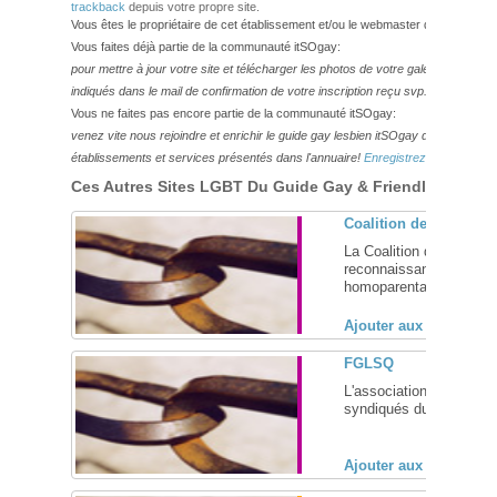
trackback
depuis votre propre site.
Vous êtes le propriétaire de cet établissement et/ou le webmaster de ce site?
Vous faites déjà partie de la communauté itSOgay:
pour mettre à jour votre site et télécharger les photos de votre galerie,
veuillez
indiqués dans le mail de confirmation de votre inscription reçu svp.
Vous ne faites pas encore partie de la communauté itSOgay:
venez vite nous rejoindre et enrichir le guide gay lesbien itSOgay de vos bonn
établissements et services présentés dans l'annuaire!
Enregistrez-vous ici!
Ces Autres Sites LGBT Du Guide Gay & Friendly Pourraie
Coalition des Famille
La Coalition des famille
reconnaissance légale e
homoparentales. ... [
+
Ajouter aux favoris (
FGLSQ
L'association FGLSQ (F
syndiqués du Québec) a p
Ajouter aux favoris (