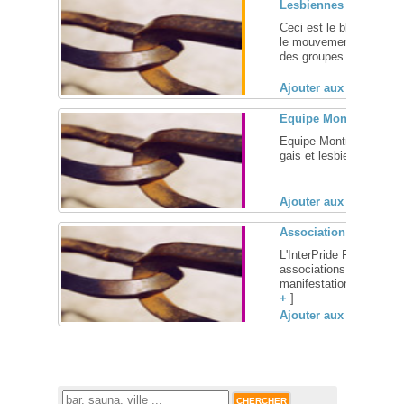
Lesbiennes Politiques
Ceci est le blog des le
le mouvement lesbien po
des groupes des années 
Ajouter aux favoris (
Equipe Montréal
Equipe Montréal a été f
gais et lesbiennes qui s
Ajouter aux favoris (
Association Coordinat
L'InterPride France est 
associations organisatr
manifestations de visibili
+
]
Ajouter aux favoris (