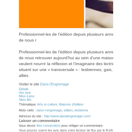
Professionnel-les de l’édition depuis plusieurs années, nou
de nous r
Professionnel-les de l’édition depuis plusieurs années, nou
de nous retrouver aujourd’hui au sein d’une maison qui nou
veulent nourrir la réflexion et l’imaginaire des lectrice-eurs do
situent sur une « transversale » : lesbiennes, gais, bisexuels
alliés.
Visiter le site
Dans l'Engrenage
Détails
Vos avis
Mise à jour
Sites liés
Thématique:
Arts et culture
,
Maisons d'édition
Mots-clefs :
dans-l-engrenage
,
edition
,
lesbienne
Adresse du site :
http://www.danslengrenage.com/
Laisser un commentaire
Vous devez
être connecté(e)
pour rédiger un commentaire.
Vous pouvez suivre les avis dans votre lecteur de flux par le fil info
RSS 2.0
. V