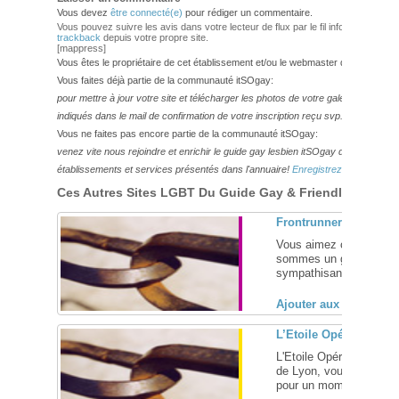
Vous devez
être connecté(e)
pour rédiger un commentaire.
Vous pouvez suivre les avis dans votre lecteur de flux par le fil info
RSS 2.0
. V
trackback
depuis votre propre site.
[mappress]
Vous êtes le propriétaire de cet établissement et/ou le webmaster de ce site?
Vous faites déjà partie de la communauté itSOgay:
pour mettre à jour votre site et télécharger les photos de votre galerie,
veuillez
indiqués dans le mail de confirmation de votre inscription reçu svp.
Vous ne faites pas encore partie de la communauté itSOgay:
venez vite nous rejoindre et enrichir le guide gay lesbien itSOgay de vos bonn
établissements et services présentés dans l'annuaire!
Enregistrez-vous ici!
Ces Autres Sites LGBT Du Guide Gay & Friendly Pourraie
Frontrunners Lyon, as
Vous aimez courir ? Mai
sommes un groupe convi
sympathisant(e)s lyonnai
Ajouter aux favoris (
L’Etoile Opéra, bar re
L'Etoile Opéra, votre ba
de Lyon, vous accueille 
pour un moment de déte