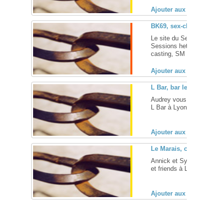
Ajouter aux favoris (
BK69, sex-club gay-fr
Le site du Sexe Klub d
Sessions hetero / Bi / 
casting, SM ... [
+
]
Ajouter aux favoris (
L Bar, bar lesbien – L
Audrey vous accueille d
L Bar à Lyon (Rhône, 69)
Ajouter aux favoris (
Le Marais, club lesbi
Annick et Sylvie vous a
et friends à Lyon (Rhône
Ajouter aux favoris (