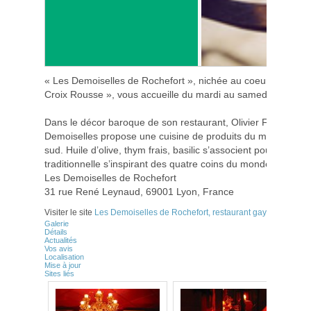
« Les Demoiselles de Rochefort », nichée au coeur du quarti
Croix Rousse », vous accueille du mardi au samedi à partir 
Dans le décor baroque de son restaurant, Olivier Fontaine, C
Demoiselles propose une cuisine de produits du marché et d
sud. Huile d’olive, thym frais, basilic s’associent pour créer u
traditionnelle s’inspirant des quatre coins du monde.
Les Demoiselles de Rochefort
31 rue René Leynaud, 69001 Lyon, France
Visiter le site
Les Demoiselles de Rochefort, restaurant gay-friendly – 
Galerie
Détails
Actualités
Vos avis
Localisation
Mise à jour
Sites liés