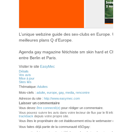
L’unique webzine guide des sex-clubs en Europe. Un magazi
meilleures plans Q d’Europe.
Agenda gay magazine fétichiste sm skin hard et Chaps Night, 
entre Berlin et Paris.
Visiter le site
EasyMec
Détails
Vos avis
Mise à jour
Sites liés
Thématique:
Adultes
Mots-clefs :
adulte
,
europe
,
gay
,
media
,
rencontre
Adresse du site :
http://www.easymec.com
Laisser un commentaire
Vous devez
être connecté(e)
pour rédiger un commentaire.
Vous pouvez suivre les avis dans votre lecteur de flux par le fil info
RSS 2.0
. V
trackback
depuis votre propre site.
Vous êtes le propriétaire de cet établissement et/ou le webmaster de ce site?
Vous faites déjà partie de la communauté itSOgay: