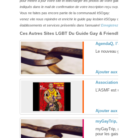
pour mettre à jour votre site et télécharger les photos de votre galerie,
veuillez
indiqués dans le mail de confirmation de votre inscription reçu svp.
Vous ne faites pas encore partie de la communauté itSOgay:
venez vite nous rejoindre et enrichir le guide gay lesbien itSOgay de vos bonn
établissements et services présentés dans l'annuaire!
Enregistrez-vous ici!
Ces Autres Sites LGBT Du Guide Gay & Friendly Pourraie
AgendaQ, l’agenda gay
Le nouveau guide des re
Ajouter aux favoris (
Association Sportive e
L'ASMF est une associat
Ajouter aux favoris (
myGayTrip, guide de 
myGayTrip, guide gay et
pour les gais voyageurs 