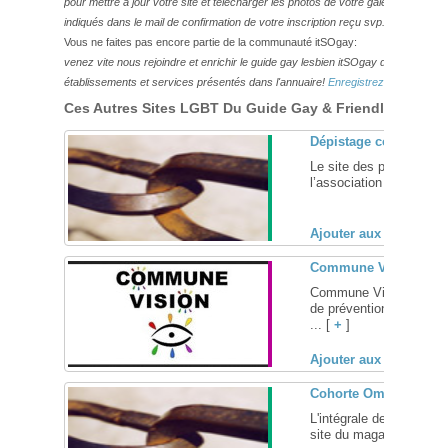
pour mettre à jour votre site et télécharger les photos de votre galerie,
veuillez
indiqués dans le mail de confirmation de votre inscription reçu svp.
Vous ne faites pas encore partie de la communauté itSOgay:
venez vite nous rejoindre et enrichir le guide gay lesbien itSOgay de vos bonn
établissements et services présentés dans l'annuaire!
Enregistrez-vous ici!
Ces Autres Sites LGBT Du Guide Gay & Friendly Pourraie
Dépistage communaut
Le site des projets de
l’association AIDES. ... 
Ajouter aux favoris (
Commune Vision, asso
Commune Vision est une
de prévention et pour la
... [
+
]
Ajouter aux favoris (
Cohorte Omega
L'intégrale des Chroni
site du magazine Fugues