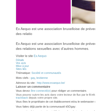
Ex Aequo est une association bruxelloise de prévention du 
des relatio
Ex Aequo est une association bruxelloise de prévention du 
des relations sexuelles avec d’autres hommes.
Visiter le site
Ex Aequo
Détails
Vos avis
Mise à jour
Sites liés
Thématique:
Société et communautés
Mots-clefs :
gay
,
lesbienne
Adresse du site :
http://www.exaequo.be/
Laisser un commentaire
Vous devez
être connecté(e)
pour rédiger un commentaire.
Vous pouvez suivre les avis dans votre lecteur de flux par le fil info
RSS 2.0
. V
trackback
depuis votre propre site.
Vous êtes le propriétaire de cet établissement et/ou le webmaster de ce site?
Vous faites déjà partie de la communauté itSOgay: