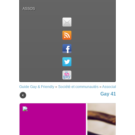
ASSOS
Guide Gay & Friendly
»
Société et communautés
»
Associations
»
Gay 
Gay 41