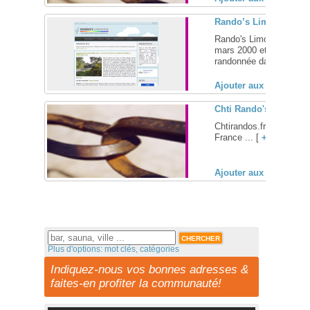
Rando’s Limousin, ass
Rando's Limousin est un
mars 2000 et qui organi
randonnée dans une ambi
Ajouter aux favoris (
Chti Rando's, associat
Chtirandos.fr, le site 
France ... [
+
]
Ajouter aux favoris (
Plus d'options: mot clés, catégories
Indiquez-nous vos bonnes adresses &
faites-en profiter la communauté!