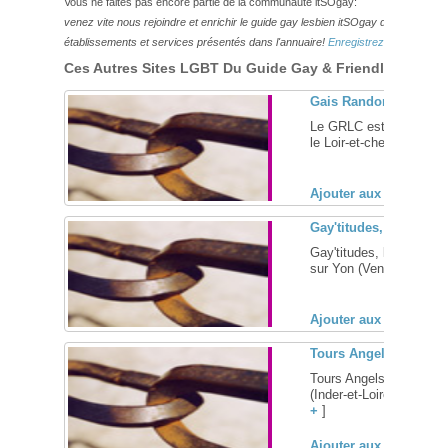
Vous ne faites pas encore partie de la communauté itSOgay:
venez vite nous rejoindre et enrichir le guide gay lesbien itSOgay de vos bonn
établissements et services présentés dans l'annuaire!
Enregistrez-vous ici!
Ces Autres Sites LGBT Du Guide Gay & Friendly Pourraie
Gais Randonneurs du L
Le GRLC est une associ
le Loir-et-cher. ... [
+
]
Ajouter aux favoris (
Gay'titudes, associat
Gay'titudes, l'associat
sur Yon (Vendée, 85) ...
Ajouter aux favoris (
Tours Angels, associa
Tours Angels, associati
(Inder-et-Loire, 37): spor
+
]
Ajouter aux favoris (