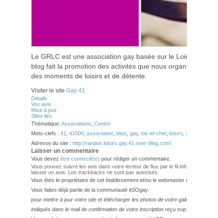
Le GRLC est une association gay basée sur le Loir-et-cher. 
blog fait la promotion des activités que nous organisons en
des moments de loisirs et de détente.
Visiter le site
Gay 41
Détails
Vos avis
Mise à jour
Sites liés
Thématique:
Associations
,
Centre
Mots-clefs :
41
,
41000
,
association
,
blois
,
gay
,
loir-et-cher
,
loisirs
,
sport
Adresse du site :
http://randos.loisirs.gay.41.over-blog.com/
Laisser un commentaire
Vous devez
être connecté(e)
pour rédiger un commentaire.
Vous pouvez suivre les avis dans votre lecteur de flux par le fil info
RSS 2.0
. Vo
laisser un avis. Les trackbacks ne sont pas autorisés.
Vous êtes le propriétaire de cet établissement et/ou le webmaster de ce site?
Vous faites déjà partie de la communauté itSOgay:
pour mettre à jour votre site et télécharger les photos de votre galerie,
veuillez
indiqués dans le mail de confirmation de votre inscription reçu svp.