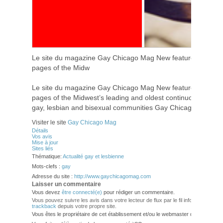
Le site du magazine Gay Chicago Mag New features and exp
pages of the Midw
Le site du magazine Gay Chicago Mag New features and exp
pages of the Midwest’s leading and oldest continuous publis
gay, lesbian and bisexual communities Gay Chicago Magazi
Visiter le site
Gay Chicago Mag
Détails
Vos avis
Mise à jour
Sites liés
Thématique:
Actualité gay et lesbienne
Mots-clefs :
gay
Adresse du site :
http://www.gaychicagomag.com
Laisser un commentaire
Vous devez
être connecté(e)
pour rédiger un commentaire.
Vous pouvez suivre les avis dans votre lecteur de flux par le fil info
RSS 2.0
. V
trackback
depuis votre propre site.
Vous êtes le propriétaire de cet établissement et/ou le webmaster de ce site?