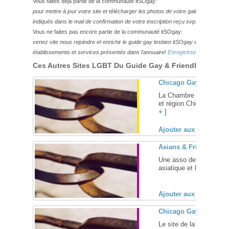
Vous faites déjà partie de la communauté itSOgay:
pour mettre à jour votre site et télécharger les photos de votre galerie,
veuillez
indiqués dans le mail de confirmation de votre inscription reçu svp.
Vous ne faites pas encore partie de la communauté itSOgay:
venez vite nous rejoindre et enrichir le guide gay lesbien itSOgay de vos bonn
établissements et services présentés dans l'annuaire!
Enregistrez-vous ici!
Ces Autres Sites LGBT Du Guide Gay & Friendly Pourraie
Chicago Gay and Les
La Chambre de Commer
et région Chicagoland 
+
]
Ajouter aux favoris (
Asians & Friends Chi
Une asso de Chicago pe
asiatique et leurs amis d
Ajouter aux favoris (
Chicago Gay Men's C
Le site de la chorale ga