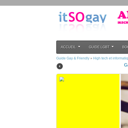
ACCUEIL
GUIDE LGBT
BO
Guide Gay & Friendly
»
High tech et informati
G