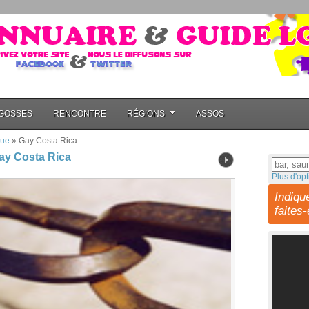
GOSSES
RENCONTRE
RÉGIONS
ASSOS
que
»
Gay Costa Rica
ay Costa Rica
Plus d'opt
Indiqu
faites