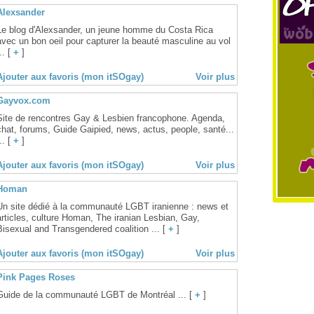
Alexsander
Le blog d'Alexsander, un jeune homme du Costa Rica
avec un bon oeil pour capturer la beauté masculine au vol
.. [
+
]
Ajouter aux favoris (mon itSOgay)
Voir plus
Gayvox.com
Site de rencontres Gay & Lesbien francophone. Agenda,
chat, forums, Guide Gaipied, news, actus, people, santé...
.. [
+
]
Ajouter aux favoris (mon itSOgay)
Voir plus
Homan
Un site dédié à la communauté LGBT iranienne : news et
articles, culture Homan, The iranian Lesbian, Gay,
Bisexual and Transgendered coalition ... [
+
]
Ajouter aux favoris (mon itSOgay)
Voir plus
Pink Pages Roses
Guide de la communauté LGBT de Montréal ... [
+
]