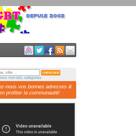
ions: mot clés, catégories
ez-nous vos bonnes adresses &
-en profiter la communauté!