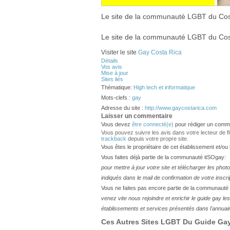
Le site de la communauté LGBT du Cos
Le site de la communauté LGBT du Cos
Visiter le site
Gay Costa Rica
Détails
Vos avis
Mise à jour
Sites liés
Thématique:
High tech et informatique
Mots-clefs :
gay
Adresse du site :
http://www.gaycostarica.com
Laisser un commentaire
Vous devez
être connecté(e)
pour rédiger un comme
Vous pouvez suivre les avis dans votre lecteur de flux
trackback
depuis votre propre site.
Vous êtes le propriétaire de cet établissement et/ou
Vous faites déjà partie de la communauté itSOgay:
pour mettre à jour votre site et télécharger les phot
indiqués dans le mail de confirmation de votre inscri
Vous ne faites pas encore partie de la communauté
venez vite nous rejoindre et enrichir le guide gay 
établissements et services présentés dans l'annuai
Ces Autres Sites LGBT Du Guide Gay 