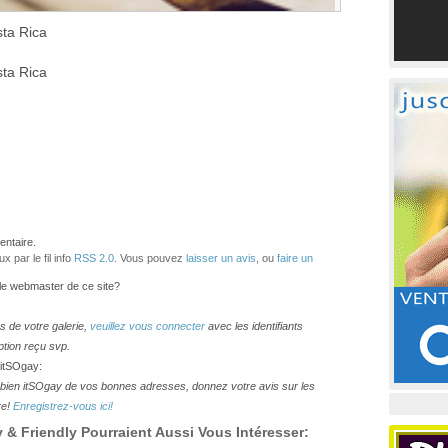
ta Rica
ta Rica
ntaire.
 par le fil info
RSS 2.0
. Vous pouvez
laisser un avis
, ou
faire un
 le webmaster de ce site?
os de votre galerie,
veuillez vous connecter
avec les identifiants
ption reçu svp.
 itSOgay:
lesbien itSOgay de vos bonnes adresses, donnez votre avis sur les
re!
Enregistrez-vous ici!
& Friendly Pourraient Aussi Vous Intéresser: