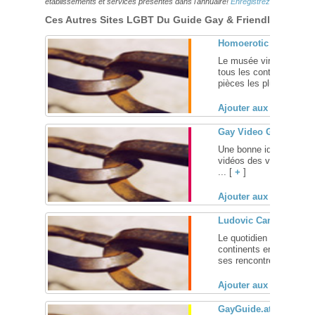
établissements et services présentés dans l'annuaire!
Enregistrez-vous ici!
Ces Autres Sites LGBT Du Guide Gay & Friendly Pourraie
Homoerotic Art Muse
Le musée virtuel de l'a
tous les continents. Su
pièces les plus représen
Ajouter aux favoris (
Gay Video Guides
Une bonne idée à dévelo
vidéos des villes où vo
... [
+
]
Ajouter aux favoris (
Ludovic Canot – le bl
Le quotidien de Ludovic
continents en continent
ses rencontres sur son b
Ajouter aux favoris (
GayGuide.at