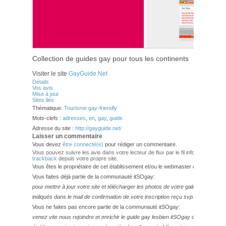
Collection de guides gay pour tous les continents
Visiter le site
GayGuide.Net
Détails
Vos avis
Mise à jour
Sites liés
Thématique:
Tourisme gay-friendly
Mots-clefs :
adresses
,
en
,
gay
,
guide
Adresse du site :
http://gayguide.net/
Laisser un commentaire
Vous devez
être connecté(e)
pour rédiger un commentaire.
Vous pouvez suivre les avis dans votre lecteur de flux par le fil info
RSS 2.0
. V
trackback
depuis votre propre site.
Vous êtes le propriétaire de cet établissement et/ou le webmaster de ce site?
Vous faites déjà partie de la communauté itSOgay:
pour mettre à jour votre site et télécharger les photos de votre galerie,
veuillez
indiqués dans le mail de confirmation de votre inscription reçu svp.
Vous ne faites pas encore partie de la communauté itSOgay:
venez vite nous rejoindre et enrichir le guide gay lesbien itSOgay de vos bonn