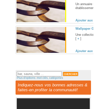
Un annuaire recensant l
établissements gays à Vi
Ajouter aux favoris (
Wallpaper Guy
Une collection de beaux
[
+
]
Ajouter aux favoris (
Plus d'options: mot clés, catégories
Indiquez-nous vos bonnes adresses &
faites-en profiter la communauté!