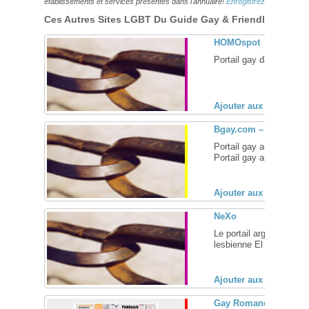
établissements et services présentés dans l'annuaire!
Enregistrez-vous ici!
Ces Autres Sites LGBT Du Guide Gay & Friendly Pourraie
HOMOspot
Portail gay danois ... [
Ajouter aux favoris (
Bgay.com – It's so you
Portail gay américain :
Portail gay américain de
Ajouter aux favoris (
NeXo
Le portail argentin déd
lesbienne El portal gay 
Ajouter aux favoris (
Gay Romandie