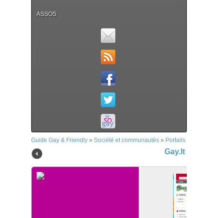
ASSOS
Guide Gay & Friendly
»
Société et communautés
»
Portails
»
Gay.lt
Gay.lt