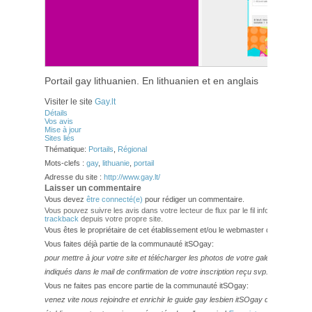
Portail gay lithuanien. En lithuanien et en anglais
Visiter le site
Gay.lt
Détails
Vos avis
Mise à jour
Sites liés
Thématique:
Portails
,
Régional
Mots-clefs :
gay
,
lithuanie
,
portail
Adresse du site :
http://www.gay.lt/
Laisser un commentaire
Vous devez
être connecté(e)
pour rédiger un commentaire.
Vous pouvez suivre les avis dans votre lecteur de flux par le fil info
RSS 2.0
. V
trackback
depuis votre propre site.
Vous êtes le propriétaire de cet établissement et/ou le webmaster de ce site?
Vous faites déjà partie de la communauté itSOgay:
pour mettre à jour votre site et télécharger les photos de votre galerie,
veuillez
indiqués dans le mail de confirmation de votre inscription reçu svp.
Vous ne faites pas encore partie de la communauté itSOgay:
venez vite nous rejoindre et enrichir le guide gay lesbien itSOgay de vos bonn