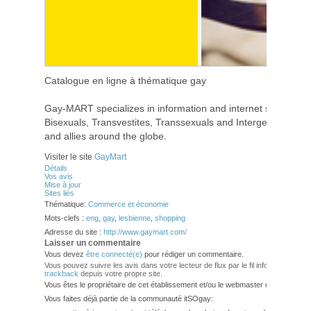
Catalogue en ligne à thématique gay
Gay-MART specializes in information and internet shopping o
Bisexuals, Transvestites, Transsexuals and Intergendered Per
and allies around the globe.
Visiter le site
GayMart
Détails
Vos avis
Mise à jour
Sites liés
Thématique:
Commerce et économie
Mots-clefs :
eng
,
gay
,
lesbienne
,
shopping
Adresse du site :
http://www.gaymart.com/
Laisser un commentaire
Vous devez
être connecté(e)
pour rédiger un commentaire.
Vous pouvez suivre les avis dans votre lecteur de flux par le fil info
RSS 2.0
. V
trackback
depuis votre propre site.
Vous êtes le propriétaire de cet établissement et/ou le webmaster de ce site?
Vous faites déjà partie de la communauté itSOgay: