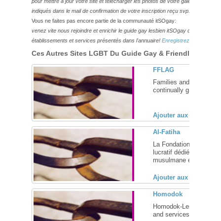
pour mettre à jour votre site et télécharger les photos de votre galerie,
veuillez
indiqués dans le mail de confirmation de votre inscription reçu svp.
Vous ne faites pas encore partie de la communauté itSOgay:
venez vite nous rejoindre et enrichir le guide gay lesbien itSOgay de vos bonn
établissements et services présentés dans l'annuaire!
Enregistrez-vous ici!
Ces Autres Sites LGBT Du Guide Gay & Friendly Pourraie
FFLAG
Families and Friends o
continually growing natio
Ajouter aux favoris (
Al-Fatiha
La Fondation Al-Fatiha 
lucratif dédiée aux min
musulmane et ceci dans 
Ajouter aux favoris (
Homodok
Homodok-Lesbian Archi
and services to all pers