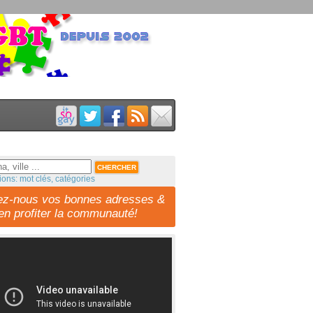
ions: mot clés, catégories
ez-nous vos bonnes adresses &
-en profiter la communauté!