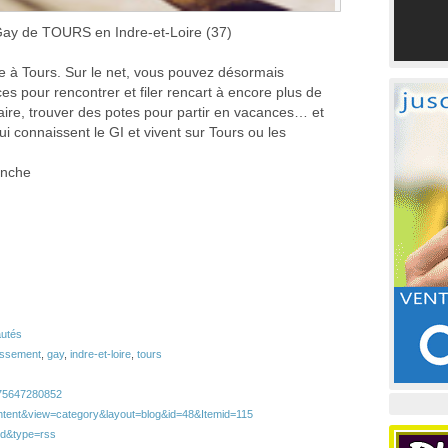
 Gay de TOURS en Indre-et-Loire (37)
le à Tours. Sur le net, vous pouvez désormais
es pour rencontrer et filer rencart à encore plus de
ire, trouver des potes pour partir en vacances… et
i connaissent le GI et vivent sur Tours ou les
anche
utés
issement
,
gay
,
indre-et-loire
,
tours
675647280852
ontent&view=category&layout=blog&id=48&Itemid=115
eed&type=rss