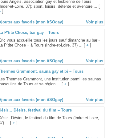
Tours Angels, association gay et lesbienne de Tours
(Inder-et-Loire, 37): sport, loisirs, détente et aventure ... [
+
]
Ajouter aux favoris (mon itSOgay)
Voir plus
La P'tite Chose, bar gay – Tours
Eric vous accueille tous les jours sauf dimanche au bar «
La P’tite Chose » à Tours (Indre-et-Loire, 37) ... [
+
]
Ajouter aux favoris (mon itSOgay)
Voir plus
Thermes Grammont, sauna gay et bi – Tours
Les Thermes Grammont, une institution parmi les saunas
masculins de Tours et sa région ... [
+
]
Ajouter aux favoris (mon itSOgay)
Voir plus
Désir… Désirs, festival du film – Tours
Désir...Désirs, le festival du film de Tours (Indre-et-Loire,
7) ... [
+
]