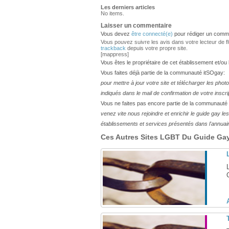
Les derniers articles
No items.
Laisser un commentaire
Vous devez
être connecté(e)
pour rédiger un comme
Vous pouvez suivre les avis dans votre lecteur de flux
trackback
depuis votre propre site.
[mappress]
Vous êtes le propriétaire de cet établissement et/ou
Vous faites déjà partie de la communauté itSOgay:
pour mettre à jour votre site et télécharger les phot
indiqués dans le mail de confirmation de votre inscri
Vous ne faites pas encore partie de la communauté
venez vite nous rejoindre et enrichir le guide gay 
établissements et services présentés dans l'annuai
Ces Autres Sites LGBT Du Guide Gay 