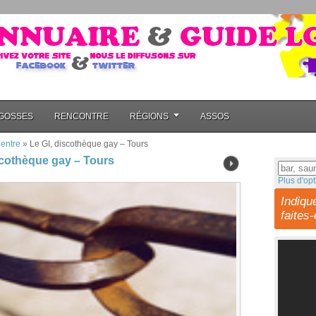
GOSSES
RENCONTRE
RÉGIONS
ASSOS
entre
»
Le GI, discothèque gay – Tours
scothèque gay – Tours
Plus d'opt
Indiqu
faites