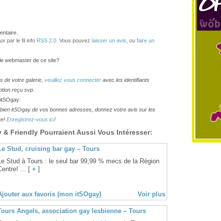
ntaire.
 par le fil info
RSS 2.0
. Vous pouvez
laisser un avis
, ou
faire un
 le webmaster de ce site?
os de votre galerie,
veuillez vous connecter
avec les identifiants
ption reçu svp.
 itSOgay:
lesbien itSOgay de vos bonnes adresses, donnez votre avis sur les
re!
Enregistrez-vous ici!
& Friendly Pourraient Aussi Vous Intéresser:
Le Stud, cruising bar gay – Tours
Le Stud à Tours : le seul bar 99,99 % mecs de la Région
Centre! ... [
+
]
Ajouter aux favoris (mon itSOgay)
Voir plus
Tours Angels, association gay lesbienne – Tours