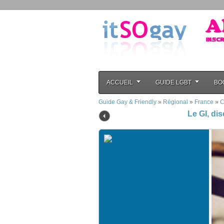
ACCUEIL
GUIDE LGBT
BO
Guide Gay & Friendly
»
Régional
»
France
»
C
Le GI, di