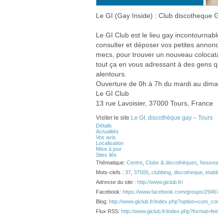
Le GI (Gay Inside) : Club discotheque
Le GI Club est le lieu gay incontournab
consulter et déposer vos petites annonc
mecs, pour trouver un nouveau colocata
tout ça en vous adressant à des gens qu
alentours.
Ouverture de 0h à 7h du mardi au dim
Le GI Club
13 rue Lavoisier, 37000 Tours, France
Visiter le site
Le GI, discothèque gay – Tours
Détails
Actualités
Vos avis
Localisation
Mise à jour
Sites liés
Thématique:
Centre
,
Clubs & discothèques
,
Nouvea
Mots-clefs :
37
,
37000
,
clubbing
,
discotheque
,
etabl
Adresse du site :
http://www.giclub.fr/
Facebook:
https://www.facebook.com/groups/294
Blog:
http://www.giclub.fr/index.php?option=com_c
Flux RSS:
http://www.giclub.fr/index.php?format=f