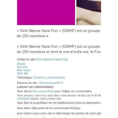
« Girls Wanna Have Fun » (GWHF) est un groupe de Transg
de 150 membres e
« Girls Wanna Have Fun » (GWHF) est un groupe de Transg
de 150 membres et dont le mot d’ordre est: le Fun !
Visiter le site
Girls Wanna Have Fun
Détails
Vos avis
Mise à jour
Sites liés
Thématique:
Société et communautés
Adresse du site :
http://www.gwhf.ch
Laisser un commentaire
Vous devez
être connecté(e)
pour rédiger un commentaire.
Vous pouvez suivre les avis dans votre lecteur de flux par le fil info
RSS 2.0
. V
trackback
depuis votre propre site.
Vous êtes le propriétaire de cet établissement et/ou le webmaster de ce site?
Vous faites déjà partie de la communauté itSOgay:
pour mettre à jour votre site et télécharger les photos de votre galerie,
veuillez