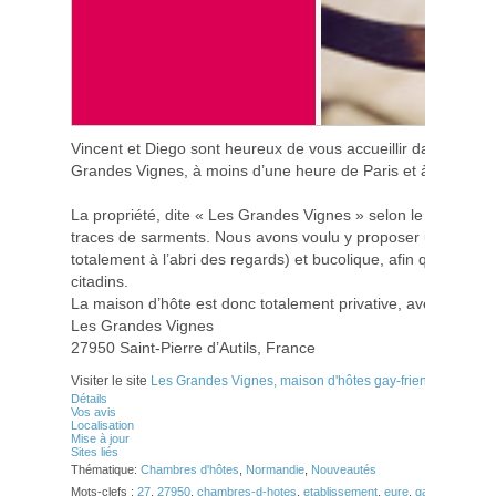
Vincent et Diego sont heureux de vous accueillir dans le c
Grandes Vignes, à moins d’une heure de Paris et à quelques
La propriété, dite « Les Grandes Vignes » selon le plan histo
traces de sarments. Nous avons voulu y proposer un cadre in
totalement à l’abri des regards) et bucolique, afin que l’atm
citadins.
La maison d’hôte est donc totalement privative, avec une très 
Les Grandes Vignes
27950 Saint-Pierre d’Autils, France
Visiter le site
Les Grandes Vignes, maison d'hôtes gay-friendly – Saint-P
Détails
Vos avis
Localisation
Mise à jour
Sites liés
Thématique:
Chambres d'hôtes
,
Normandie
,
Nouveautés
Mots-clefs :
27
,
27950
,
chambres-d-hotes
,
etablissement
,
eure
,
gay-friendly
,
gi