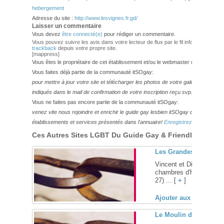
hebergement
Adresse du site :
http://www.lesvignes.fr.gd/
Laisser un commentaire
Vous devez
être connecté(e)
pour rédiger un commentaire.
Vous pouvez suivre les avis dans votre lecteur de flux par le fil info
RSS 2.0
. V
trackback
depuis votre propre site.
[mappress]
Vous êtes le propriétaire de cet établissement et/ou le webmaster de ce site?
Vous faites déjà partie de la communauté itSOgay:
pour mettre à jour votre site et télécharger les photos de votre galerie,
veuillez
indiqués dans le mail de confirmation de votre inscription reçu svp.
Vous ne faites pas encore partie de la communauté itSOgay:
venez vite nous rejoindre et enrichir le guide gay lesbien itSOgay de vos bonn
établissements et services présentés dans l'annuaire!
Enregistrez-vous ici!
Ces Autres Sites LGBT Du Guide Gay & Friendly Pourraie
Les Grandes Vignes, gi
Vincent et Diégo se fero
chambres d'hôtes ou en g
27) ... [
+
]
Ajouter aux favoris (
Le Moulin des Vignes 