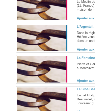
Le Moulin des Vieilles 
(13, France) Un moulin
maison de maître avec q
Ajouter aux favoris (
L'Argenteil, maison d'
Dans la région de Dinan
Hélène vous accueillent
dans un cadre verdoyan
Ajouter aux favoris (
La Fontaine aux Loups
Pierre et Gérard vous a
à Montolivet (Seine et M
Ajouter aux favoris (
Le Clos Beauvallet, m
Eric et Philippe vous a
Beauvallet, maison d'hô
Jouveaux (Eure, 27) ... 