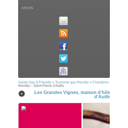
ASSOS
Guide Gay & Friendly
»
Tourisme gay-friendly
»
Chambres d'hôtes
»
Le
friendly – Saint-Pierre d'Autils
Les Grandes Vignes, maison d'hôtes gay-fri
d'Autils