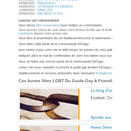
01/08/2020 -
Régressions
24/09/2019 -
LE MONDE À L’ENVERS
12/09/2019 -
FAKE LIFE
04/09/2019 -
PAS MON STYLE...
Laisser un commentaire
Vous devez
être connecté(e)
pour rédiger un commentaire.
Vous pouvez suivre les avis dans votre lecteur de flux par le fil info
RSS 2.0
. V
trackback
depuis votre propre site.
Vous êtes le propriétaire de cet établissement et/ou le webmaster de ce site?
Vous faites déjà partie de la communauté itSOgay:
pour mettre à jour votre site et télécharger les photos de votre galerie,
veuillez
indiqués dans le mail de confirmation de votre inscription reçu svp.
Vous ne faites pas encore partie de la communauté itSOgay:
venez vite nous rejoindre et enrichir le guide gay lesbien itSOgay de vos bonn
établissements et services présentés dans l'annuaire!
Enregistrez-vous ici!
Ces Autres Sites LGBT Du Guide Gay & Friendly Pourraie
Le blog d'un Louis
Etudiant, Cinéphile, Je
Ajouter aux favoris (
Homo Desiribus