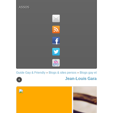
ASSOS
Guide Gay & Friendly
»
Blogs & sites persos
»
Blogs gay et bi
»
Jean-Lo
Jean-Louis Garac, le blog