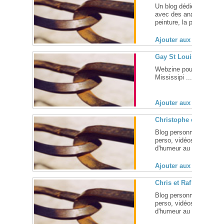
Un blog dédié à l'homose
avec des analyses et il
peinture, la photographie,
Ajouter aux favoris (
Gay St Louis
Webzine pour les gays, 
Mississipi ... [
+
]
Ajouter aux favoris (
Christophe et Raphael
Blog personnel d'un co
perso, vidéos de Madonn
d'humeur au programme. 
Ajouter aux favoris (
Chris et Raf
Blog personnel d'un co
perso, vidéos de Madonn
d'humeur au ... [
+
]