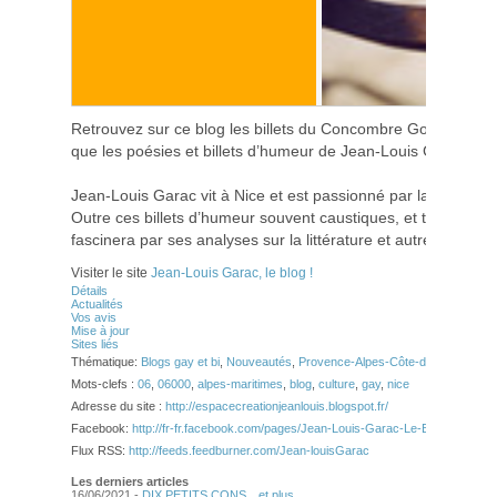
Retrouvez sur ce blog les billets du Concombre Godifié et d
que les poésies et billets d’humeur de Jean-Louis Garac
Jean-Louis Garac vit à Nice et est passionné par la littérature 
Outre ces billets d’humeur souvent caustiques, et toujours d
fascinera par ses analyses sur la littérature et autres arts. 
Visiter le site
Jean-Louis Garac, le blog !
Détails
Actualités
Vos avis
Mise à jour
Sites liés
Thématique:
Blogs gay et bi
,
Nouveautés
,
Provence-Alpes-Côte-d'Azur
Mots-clefs :
06
,
06000
,
alpes-maritimes
,
blog
,
culture
,
gay
,
nice
Adresse du site :
http://espacecreationjeanlouis.blogspot.fr/
Facebook:
http://fr-fr.facebook.com/pages/Jean-Louis-Garac-Le-Blog-/10150
Flux RSS:
http://feeds.feedburner.com/Jean-louisGarac
Les derniers articles
16/06/2021 -
DIX PETITS CONS…et plus…