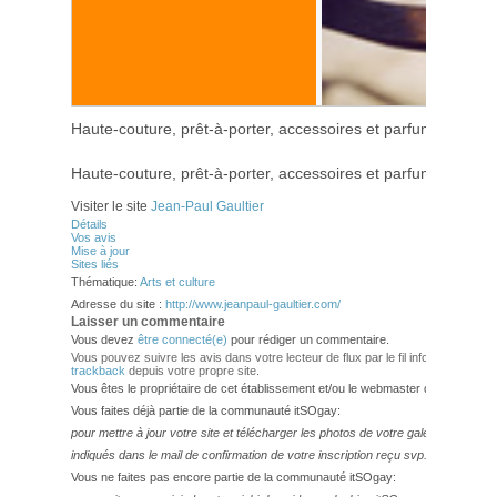
Haute-couture, prêt-à-porter, accessoires et parfums
Haute-couture, prêt-à-porter, accessoires et parfums
Visiter le site
Jean-Paul Gaultier
Détails
Vos avis
Mise à jour
Sites liés
Thématique:
Arts et culture
Adresse du site :
http://www.jeanpaul-gaultier.com/
Laisser un commentaire
Vous devez
être connecté(e)
pour rédiger un commentaire.
Vous pouvez suivre les avis dans votre lecteur de flux par le fil info
RSS 2.0
. V
trackback
depuis votre propre site.
Vous êtes le propriétaire de cet établissement et/ou le webmaster de ce site?
Vous faites déjà partie de la communauté itSOgay:
pour mettre à jour votre site et télécharger les photos de votre galerie,
veuillez
indiqués dans le mail de confirmation de votre inscription reçu svp.
Vous ne faites pas encore partie de la communauté itSOgay: