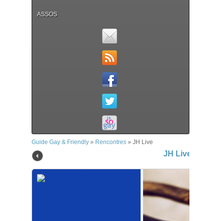
ASSOS
Guide Gay & Friendly
»
Rencontres
»
JH Live
JH Live