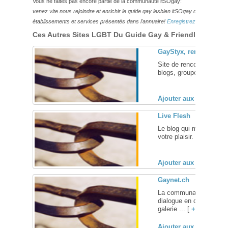
Vous ne faites pas encore partie de la communauté itSOgay:
venez vite nous rejoindre et enrichir le guide gay lesbien itSOgay de vos bonn
établissements et services présentés dans l'annuaire!
Enregistrez-vous ici!
Ces Autres Sites LGBT Du Guide Gay & Friendly Pourraie
GayStyx, rencontres g
Site de rencontre Gay, 
blogs, groupes, dial web
Ajouter aux favoris (
Live Flesh
Le blog qui met en scèn
votre plaisir. Car vous le
Ajouter aux favoris (
Gaynet.ch
La communauté gay sui
dialogue en direct, mes
galerie ... [
+
]
Ajouter aux favoris (