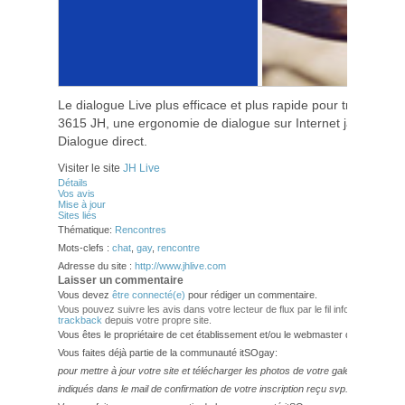
Le dialogue Live plus efficace et plus rapide pour trouver u
3615 JH, une ergonomie de dialogue sur Internet jamais égal
Dialogue direct.
Visiter le site
JH Live
Détails
Vos avis
Mise à jour
Sites liés
Thématique:
Rencontres
Mots-clefs :
chat
,
gay
,
rencontre
Adresse du site :
http://www.jhlive.com
Laisser un commentaire
Vous devez
être connecté(e)
pour rédiger un commentaire.
Vous pouvez suivre les avis dans votre lecteur de flux par le fil info
RSS 2.0
. V
trackback
depuis votre propre site.
Vous êtes le propriétaire de cet établissement et/ou le webmaster de ce site?
Vous faites déjà partie de la communauté itSOgay:
pour mettre à jour votre site et télécharger les photos de votre galerie,
veuillez
indiqués dans le mail de confirmation de votre inscription reçu svp.