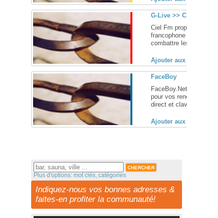
G-Live >> Ciel FM
Ciel Fm propose la prem
francophone : G-Live. 
combattre les à-prioris e
Ajouter aux favoris (
FaceBoy
FaceBoy.Net est un site
pour vos rencontres ra
direct et clavardage libre
Ajouter aux favoris (
Plus d'options: mot clés, catégories
Indiquez-nous vos bonnes adresses &
faites-en profiter la communauté!