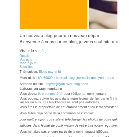
Un nouveau blog pour un nouveau départ …
Bienvenue à vous sur ce blog, je vous souhaite une bonne l
Visiter le site
Jojo
Détails
Vos avis
Mise à jour
Sites liés
Thématique:
Blogs gay et bi
Mots-clefs :
69
,
69000
,
bisexuel
,
blog
,
journal intime
,
lyon
,
rhone
Adresse du site :
http://jojolyon.over-blog.com/
Laisser un commentaire
Vous devez
être connecté(e)
pour rédiger un commentaire.
Vous pouvez suivre les avis dans votre lecteur de flux par le fil info
RSS 2.0
. Vo
laisser un avis. Les trackbacks ne sont pas autorisés.
Vous êtes le propriétaire de cet établissement et/ou le webmaster de ce site?
Vous faites déjà partie de la communauté itSOgay:
pour mettre à jour votre site et télécharger les photos de votre galerie,
veuillez
indiqués dans le mail de confirmation de votre inscription reçu svp.
Vous ne faites pas encore partie de la communauté itSOgay: