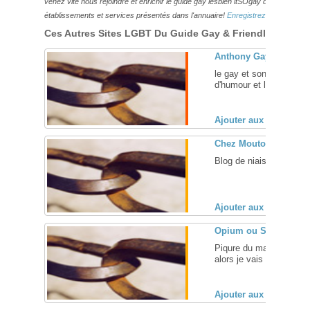
venez vite nous rejoindre et enrichir le guide gay lesbien itSOgay de vos bonn
établissements et services présentés dans l'annuaire!
Enregistrez-vous ici!
Ces Autres Sites LGBT Du Guide Gay & Friendly Pourraie
Anthony Gay Life
le gay et son environneme
d'humour et le plaisir des
Ajouter aux favoris (
Chez Mouton & Risho
Blog de niais ... [
+
]
Ajouter aux favoris (
Opium ou Serum
Piqure du matin faite,b
alors je vais me recouche
Ajouter aux favoris (