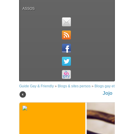
ASSOS
Guide Gay & Friendly
»
Blogs & sites persos
»
Blogs gay et bi
»
Jojo
Jojo