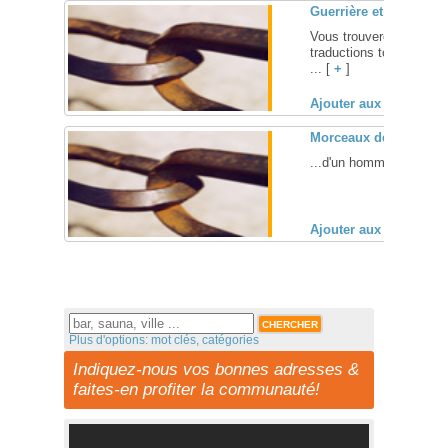
Guerrière et Amazone
Vous trouverez ici des 
traductions tournant aut
... [
+
]
Ajouter aux favoris (
Morceaux de vie
...d'un homme en perpétu
Ajouter aux favoris (
Plus d'options: mot clés, catégories
Indiquez-nous vos bonnes adresses &
faites-en profiter la communauté!