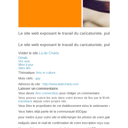
Le site web exposant le travail du caricaturiste, publié dans
Le site web exposant le travail du caricaturiste, publié dans
Visiter le site
La de Charly
Détails
Vos avis
Mise à jour
Sites liés
Thématique:
Arts et culture
Mots-clefs :
gay
Adresse du site :
http://www.ladecharly.com
Laisser un commentaire
Vous devez
être connecté(e)
pour rédiger un commentaire.
Vous pouvez suivre les avis dans votre lecteur de flux par le fil info
RSS 2.0
. V
trackback
depuis votre propre site.
Vous êtes le propriétaire de cet établissement et/ou le webmaster de ce site?
Vous faites déjà partie de la communauté itSOgay:
pour mettre à jour votre site et télécharger les photos de votre galerie,
veuillez
indiqués dans le mail de confirmation de votre inscription reçu svp.