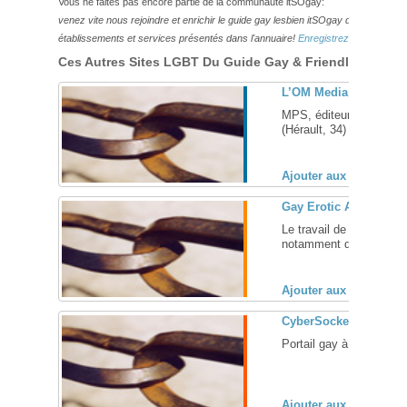
Vous ne faites pas encore partie de la communauté itSOgay:
venez vite nous rejoindre et enrichir le guide gay lesbien itSOgay de vos bonn
établissements et services présentés dans l'annuaire!
Enregistrez-vous ici!
Ces Autres Sites LGBT Du Guide Gay & Friendly Pourraie
L’OM Media Plein Sud 
MPS, éditeur de magazi
(Hérault, 34) ... [
+
]
Ajouter aux favoris (
Gay Erotic Art of Ge
Le travail de Gengoroh 
notamment dans les mag
Ajouter aux favoris (
CyberSocket
Portail gay à contenu ré
Ajouter aux favoris (