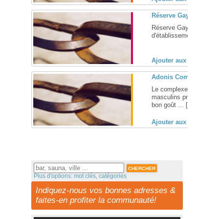
Réserve Gay, centrale 
Réserve Gay, portail ga
d'établissements gay et 
Ajouter aux favoris (
Adonis Complex
Le complexe d'Adonis, 
masculins préférés d'un 
bon goût ... [
+
]
Ajouter aux favoris (
Plus d'options: mot clés, catégories
Indiquez-nous vos bonnes adresses &
faites-en profiter la communauté!