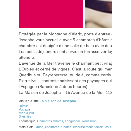
Protégée par la Montagne d’Alaric, porte d’entrée des Corbi
Josepha vous accueille avec 5 chambres d’hôtes et autant d’
chambre est équipée d’une salle de bain avec douche ou bai
Les petits déjeuners sont servis en terrasse verdoyante et l’
attendra.
L’avenue de la Mer traverse le charmant petit village de Ferr
L’Orbieu et cerné de vignes. C’est la route qui mène aux for
Queribus ou Peyrepertuse. Au delà, comme certis dans la fal
Pierre-lys… contraste saisissant des paysages qui vous atte
l’Espagne (Barcelone à deux heures).
La Maison de Josepha – 15 Avenue de la Mer, 11200 Ferrals
Visiter le site
La Maison de Josepha
Détails
Vos avis
Mise à jour
Sites liés
Thématique:
Chambres d'hôtes
,
Languedoc-Roussillon
Mots-clefs :
aude
,
chambres-d-hotes
,
etablissement
,
ferrals-les-corbieres
,
gay-