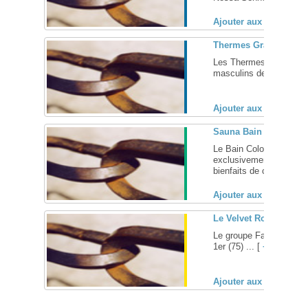
Ajouter aux favoris (
Thermes Grammont, sa
Les Thermes Grammont, 
masculins de Tours et sa
Ajouter aux favoris (
Sauna Bain Colonial –
Le Bain Colonial, le pr
exclusivement réservé 
bienfaits de cette traditi
Ajouter aux favoris (
Le Velvet Room – Pari
Le groupe Facebook du V
1er (75) ... [
+
]
Ajouter aux favoris (