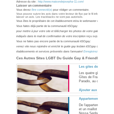
Adresse du site :
http://www.maisondejosepha-11.com/
Laisser un commentaire
Vous devez
être connecté(e)
pour rédiger un commentaire.
Vous pouvez suivre les avis dans votre lecteur de flux par le fil info
RSS 2.0
. Vo
laisser un avis. Les trackbacks ne sont pas autorisés.
Vous êtes le propriétaire de cet établissement et/ou le webmaster de ce site?
Vous faites déjà partie de la communauté itSOgay:
pour mettre à jour votre site et télécharger les photos de votre galerie,
veuillez
indiqués dans le mail de confirmation de votre inscription reçu svp.
Vous ne faites pas encore partie de la communauté itSOgay:
venez vite nous rejoindre et enrichir le guide gay lesbien itSOgay de vos bonn
établissements et services présentés dans l'annuaire!
Enregistrez-vous ici!
Ces Autres Sites LGBT Du Guide Gay & Friendly Pourraie
Les gites de Camille,
Les quatre gîtes de Cami
Gîtes de France, vous a
Paradis, au cœur des Co
Ajouter aux favoris (
Appartement à louer 
De l'appartement à la pl
et un maillot de bain! 
Nossa Senhora de Copaca