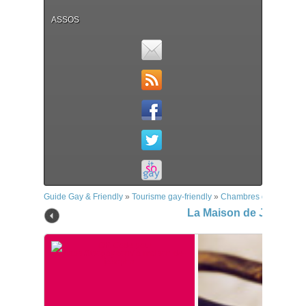
ASSOS
Guide Gay & Friendly
»
Tourisme gay-friendly
»
Chambres d'hôtes
»
La
La Maison de Josepha