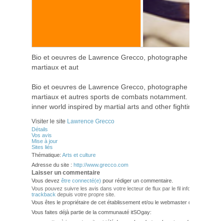
Bio et oeuvres de Lawrence Grecco, photographe new-yorkais 
martiaux et aut
Bio et oeuvres de Lawrence Grecco, photographe new-yorkais 
martiaux et autres sports de combats notamment. Lawrence 
inner world inspired by martial arts and other fighting metho
Visiter le site
Lawrence Grecco
Détails
Vos avis
Mise à jour
Sites liés
Thématique:
Arts et culture
Adresse du site :
http://www.grecco.com
Laisser un commentaire
Vous devez
être connecté(e)
pour rédiger un commentaire.
Vous pouvez suivre les avis dans votre lecteur de flux par le fil info
RSS 2.0
. V
trackback
depuis votre propre site.
Vous êtes le propriétaire de cet établissement et/ou le webmaster de ce site?
Vous faites déjà partie de la communauté itSOgay: