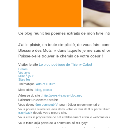
Ce blog réunit les poèmes extraits de mon livre intitulé : »
J’ai le plaisir, en toute simplicité, de vous faire connaître m
Blessure des Mots » dans laquelle je me suis efforcé de do
Puisse-t-elle trouver le chemin de votre coeur !
Visiter le site
Le blog poétique de Thierry Cabot
Détails
Vos avis
Mise à jour
Sites liés
Thématique:
Arts et culture
Mots-clefs :
blog
,
poesie
Adresse du site :
http://p-o-s-i-e.over-blog.net/
Laisser un commentaire
Vous devez
être connecté(e)
pour rédiger un commentaire.
Vous pouvez suivre les avis dans votre lecteur de flux par le fil info
RSS 2.0
. V
trackback
depuis votre propre site.
Vous êtes le propriétaire de cet établissement et/ou le webmaster de ce site?
Vous faites déjà partie de la communauté itSOgay: