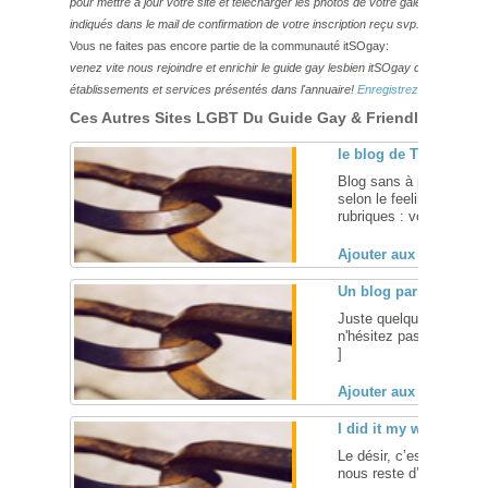
pour mettre à jour votre site et télécharger les photos de votre galerie,
veuillez
indiqués dans le mail de confirmation de votre inscription reçu svp.
Vous ne faites pas encore partie de la communauté itSOgay:
venez vite nous rejoindre et enrichir le guide gay lesbien itSOgay de vos bonn
établissements et services présentés dans l'annuaire!
Enregistrez-vous ici!
Ces Autres Sites LGBT Du Guide Gay & Friendly Pourraie
le blog de Thierry du 
Blog sans à priori et san
selon le feeling et l'hu
rubriques : voitures - act
Ajouter aux favoris (
Un blog parmi tant d'a
Juste quelques mots ag
n'hésitez pas a laisser 
]
Ajouter aux favoris (
I did it my way
Le désir, c’est ce qui no
nous reste d’un monde qu