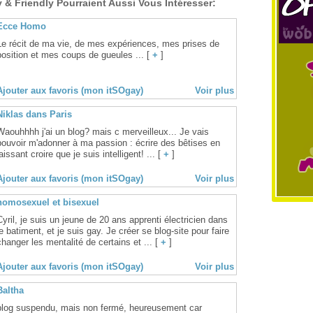
& Friendly Pourraient Aussi Vous Intéresser:
Ecce Homo
Le récit de ma vie, de mes expériences, mes prises de
position et mes coups de gueules ... [
+
]
Ajouter aux favoris (mon itSOgay)
Voir plus
Niklas dans Paris
Waouhhhh j'ai un blog? mais c merveilleux... Je vais
pouvoir m'adonner à ma passion : écrire des bêtises en
laissant croire que je suis intelligent! ... [
+
]
Ajouter aux favoris (mon itSOgay)
Voir plus
homosexuel et bisexuel
Cyril, je suis un jeune de 20 ans apprenti électricien dans
le batiment, et je suis gay. Je créer se blog-site pour faire
changer les mentalité de certains et ... [
+
]
Ajouter aux favoris (mon itSOgay)
Voir plus
Baltha
blog suspendu, mais non fermé, heureusement car