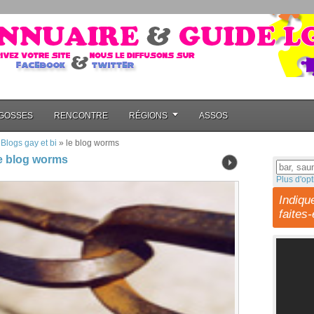
GOSSES
RENCONTRE
RÉGIONS
ASSOS
»
Blogs gay et bi
»
le blog worms
e blog worms
Plus d'opt
Indiqu
faites