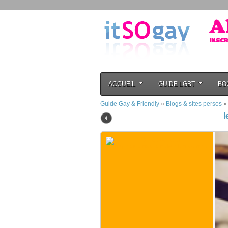
ACCUEIL
GUIDE LGBT
BO
Guide Gay & Friendly
»
Blogs & sites persos
l