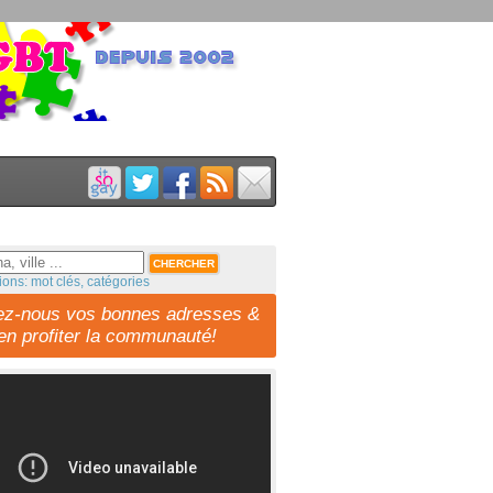
ions: mot clés, catégories
ez-nous vos bonnes adresses &
-en profiter la communauté!