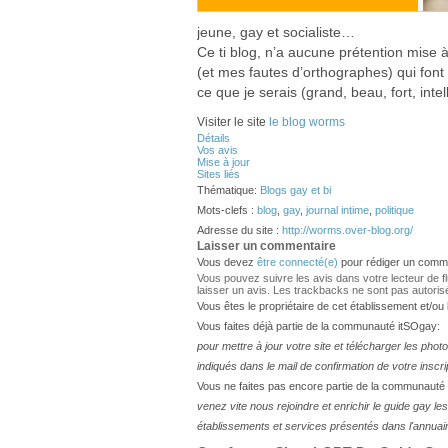
jeune, gay et socialiste…
Ce ti blog, n’a aucune prétention mise 
(et mes fautes d’orthographes) qui font 
ce que je serais (grand, beau, fort, int
Visiter le site
le blog worms
Détails
Vos avis
Mise à jour
Sites liés
Thématique:
Blogs gay et bi
Mots-clefs :
blog
,
gay
,
journal intime
,
politique
Adresse du site :
http://worms.over-blog.org/
Laisser un commentaire
Vous devez
être connecté(e)
pour rédiger un comme
Vous pouvez suivre les avis dans votre lecteur de flux
laisser un avis. Les trackbacks ne sont pas autoris
Vous êtes le propriétaire de cet établissement et/ou
Vous faites déjà partie de la communauté itSOgay:
pour mettre à jour votre site et télécharger les phot
indiqués dans le mail de confirmation de votre inscri
Vous ne faites pas encore partie de la communauté
venez vite nous rejoindre et enrichir le guide gay 
établissements et services présentés dans l'annuai