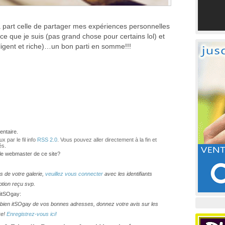
à part celle de partager mes expériences personnelles
ce que je suis (pas grand chose pour certains lol) et
elligent et riche)…un bon parti en somme!!!
ntaire.
 par le fil info
RSS 2.0
. Vous pouvez aller directement à la fin et
és.
 le webmaster de ce site?
os de votre galerie,
veuillez vous connecter
avec les identifiants
ption reçu svp.
 itSOgay:
lesbien itSOgay de vos bonnes adresses, donnez votre avis sur les
re!
Enregistrez-vous ici!