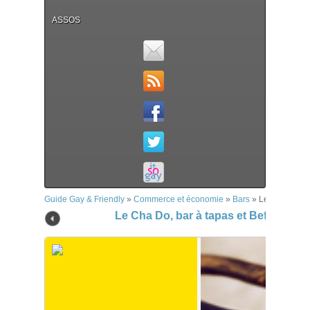
ASSOS
Guide Gay & Friendly
»
Commerce et économie
»
Bars
»
Le Cha Do, ba
Le Cha Do, bar à tapas et Before – A