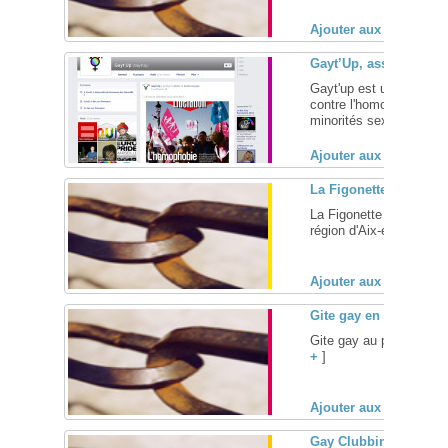
Ajouter aux favoris (
Gayt’Up, association p
Gayt'up est une associat
contre l'homophobie et l
minorités sexuelles ... [
Ajouter aux favoris (
La Figonette – Aix-en
La Figonette propose le
région d'Aix-en-Provenc
Ajouter aux favoris (
Gite gay en provence
Gite gay au pieds des al
+
]
Ajouter aux favoris (
Gay Clubbing