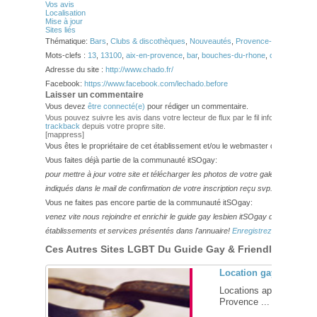
Vos avis
Localisation
Mise à jour
Sites liés
Thématique:
Bars
,
Clubs & discothèques
,
Nouveautés
,
Provence-Alpes-Côte-d
Mots-clefs :
13
,
13100
,
aix-en-provence
,
bar
,
bouches-du-rhone
,
clubbing
,
etab
Adresse du site :
http://www.chado.fr/
Facebook:
https://www.facebook.com/lechado.before
Laisser un commentaire
Vous devez
être connecté(e)
pour rédiger un commentaire.
Vous pouvez suivre les avis dans votre lecteur de flux par le fil info
RSS 2.0
. V
trackback
depuis votre propre site.
[mappress]
Vous êtes le propriétaire de cet établissement et/ou le webmaster de ce site?
Vous faites déjà partie de la communauté itSOgay:
pour mettre à jour votre site et télécharger les photos de votre galerie,
veuillez
indiqués dans le mail de confirmation de votre inscription reçu svp.
Vous ne faites pas encore partie de la communauté itSOgay:
venez vite nous rejoindre et enrichir le guide gay lesbien itSOgay de vos bonn
établissements et services présentés dans l'annuaire!
Enregistrez-vous ici!
Ces Autres Sites LGBT Du Guide Gay & Friendly Pourraie
Location gay-friendly
Locations appartements
Provence ... [
+
]