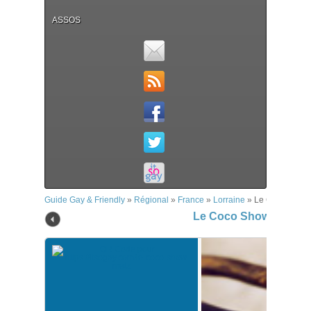
ASSOS
Guide Gay & Friendly
»
Régional
»
France
»
Lorraine
»
Le Coco Show 
Le Coco Show – Metz