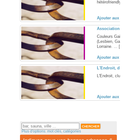
hétérofriendly à Metz (Mo
Ajouter aux favoris (
Association Couleurs 
Couleurs Gaies, l'assoc
(Lesbien, Gay, Bi, Tran
Lorraine. ... [
+
]
Ajouter aux favoris (
L'Endroit, discothèque
L'Endroit, club hetero-fr
Ajouter aux favoris (
Plus d'options: mot clés, catégories