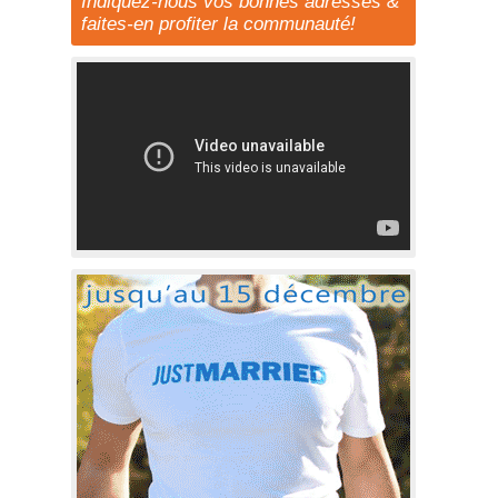
Indiquez-nous vos bonnes adresses &
faites-en profiter la communauté!