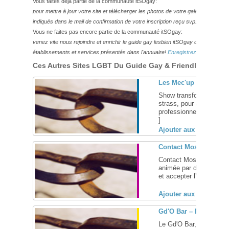
Vous faites déjà partie de la communauté itSOgay:
pour mettre à jour votre site et télécharger les photos de votre galerie,
veuillez
indiqués dans le mail de confirmation de votre inscription reçu svp.
Vous ne faites pas encore partie de la communauté itSOgay:
venez vite nous rejoindre et enrichir le guide gay lesbien itSOgay de vos bonn
établissements et services présentés dans l'annuaire!
Enregistrez-vous ici!
Ces Autres Sites LGBT Du Guide Gay & Friendly Pourraie
Les Mec'up Transform
Show transformiste avec
strass, pour animer vos
professionnelles. Imitat
]
Ajouter aux favoris (
Contact Moselle Lorra
Contact Moselle Lorraine
animée par des bénévol
et accepter l’homosexual
Ajouter aux favoris (
Gd'O Bar – Metz
Le Gd'O Bar, c'est un b