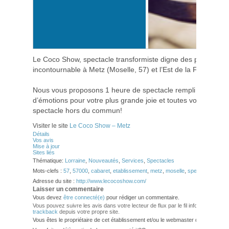
Le Coco Show, spectacle transformiste digne des plus grand
incontournable à Metz (Moselle, 57) et l’Est de la France !
Nous vous proposons 1 heure de spectacle rempli d’humour,
d’émotions pour votre plus grande joie et toutes vos occasio
spectacle hors du commun!
Visiter le site
Le Coco Show – Metz
Détails
Vos avis
Mise à jour
Sites liés
Thématique:
Lorraine
,
Nouveautés
,
Services
,
Spectacles
Mots-clefs :
57
,
57000
,
cabaret
,
etablissement
,
metz
,
moselle
,
spectacle
,
trans
Adresse du site :
http://www.lecocoshow.com/
Laisser un commentaire
Vous devez
être connecté(e)
pour rédiger un commentaire.
Vous pouvez suivre les avis dans votre lecteur de flux par le fil info
RSS 2.0
. V
trackback
depuis votre propre site.
Vous êtes le propriétaire de cet établissement et/ou le webmaster de ce site?