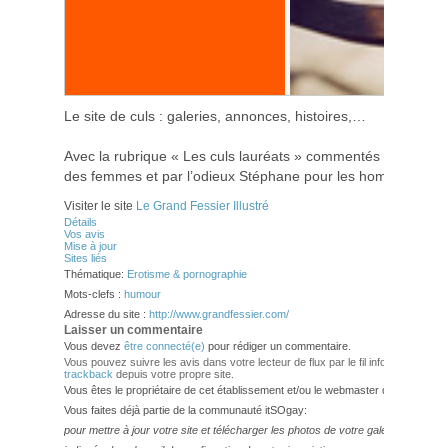
Le site de culs : galeries, annonces, histoires,…
Avec la rubrique « Les culs lauréats » commentés par l’impit
des femmes et par l’odieux Stéphane pour les hommes.
Visiter le site
Le Grand Fessier Illustré
Détails
Vos avis
Mise à jour
Sites liés
Thématique:
Erotisme & pornographie
Mots-clefs :
humour
Adresse du site :
http://www.grandfessier.com/
Laisser un commentaire
Vous devez
être connecté(e)
pour rédiger un commentaire.
Vous pouvez suivre les avis dans votre lecteur de flux par le fil info
RSS 2.0
. V
trackback
depuis votre propre site.
Vous êtes le propriétaire de cet établissement et/ou le webmaster de ce site?
Vous faites déjà partie de la communauté itSOgay:
pour mettre à jour votre site et télécharger les photos de votre galerie,
veuillez