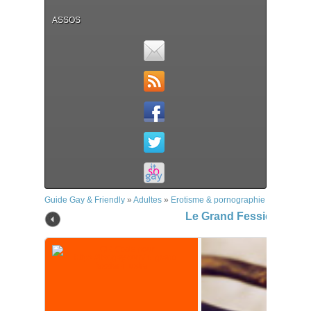
ASSOS
Guide Gay & Friendly
»
Adultes
»
Erotisme & pornographie
»
Le Grand 
Le Grand Fessier Illustr