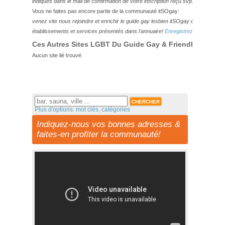
indiqués dans le mail de confirmation de votre inscription reçu svp.
Vous ne faites pas encore partie de la communauté itSOgay:
venez vite nous rejoindre et enrichir le guide gay lesbien itSOgay de vos bonn
établissements et services présentés dans l'annuaire!
Enregistrez-vous ici!
Ces Autres Sites LGBT Du Guide Gay & Friendly Pourraie
Aucun site lié trouvé.
Plus d'options: mot clés, catégories
Indiquez-nous vos bonnes adresses &
faites-en profiter la communauté!