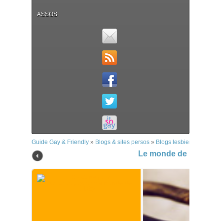
ASSOS
Guide Gay & Friendly
»
Blogs & sites persos
»
Blogs lesbiens
»
Le mon
Le monde de Lullaby