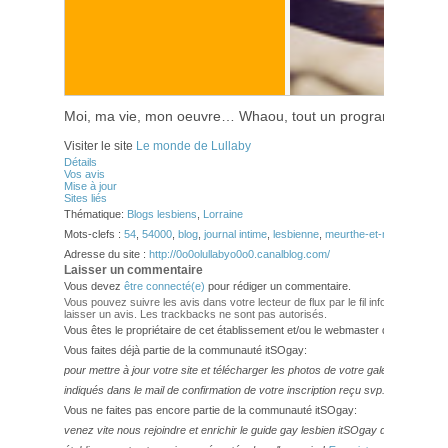
Moi, ma vie, mon oeuvre… Whaou, tout un programme! Arf!
Visiter le site
Le monde de Lullaby
Détails
Vos avis
Mise à jour
Sites liés
Thématique:
Blogs lesbiens
,
Lorraine
Mots-clefs :
54
,
54000
,
blog
,
journal intime
,
lesbienne
,
meurthe-et-moselle
,
nan
Adresse du site :
http://0o0olullabyo0o0.canalblog.com/
Laisser un commentaire
Vous devez
être connecté(e)
pour rédiger un commentaire.
Vous pouvez suivre les avis dans votre lecteur de flux par le fil info
RSS 2.0
. Vo
laisser un avis. Les trackbacks ne sont pas autorisés.
Vous êtes le propriétaire de cet établissement et/ou le webmaster de ce site?
Vous faites déjà partie de la communauté itSOgay:
pour mettre à jour votre site et télécharger les photos de votre galerie,
veuillez
indiqués dans le mail de confirmation de votre inscription reçu svp.
Vous ne faites pas encore partie de la communauté itSOgay:
venez vite nous rejoindre et enrichir le guide gay lesbien itSOgay de vos bonn