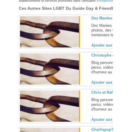
établissements et services présentés dans l'annuaire!
Enregistrez-vous ici!
Ces Autres Sites LGBT Du Guide Gay & Friendly Pourraie
Des Marées Montante
Des Marées Montantes :
photos, des vidéos, de 
trentenaire lesbienne de
Ajouter aux favoris (
Christophe et Raphael
Blog personnel d'un co
perso, vidéos de Madonn
d'humeur au programme. 
Ajouter aux favoris (
Chris et Raf
Blog personnel d'un co
perso, vidéos de Madonn
d'humeur au ... [
+
]
Ajouter aux favoris (
Charliepop'blog