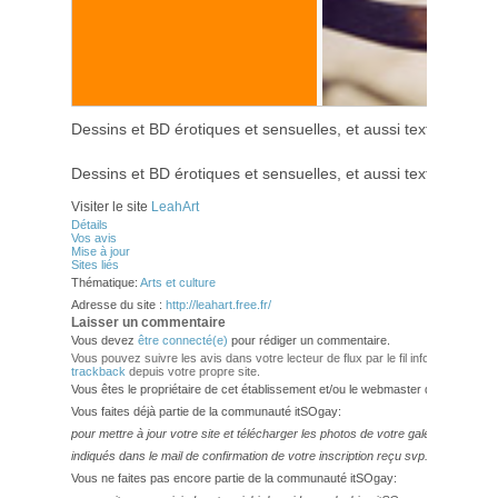
Dessins et BD érotiques et sensuelles, et aussi textes, mand
Dessins et BD érotiques et sensuelles, et aussi textes, mand
Visiter le site
LeahArt
Détails
Vos avis
Mise à jour
Sites liés
Thématique:
Arts et culture
Adresse du site :
http://leahart.free.fr/
Laisser un commentaire
Vous devez
être connecté(e)
pour rédiger un commentaire.
Vous pouvez suivre les avis dans votre lecteur de flux par le fil info
RSS 2.0
. V
trackback
depuis votre propre site.
Vous êtes le propriétaire de cet établissement et/ou le webmaster de ce site?
Vous faites déjà partie de la communauté itSOgay:
pour mettre à jour votre site et télécharger les photos de votre galerie,
veuillez
indiqués dans le mail de confirmation de votre inscription reçu svp.
Vous ne faites pas encore partie de la communauté itSOgay: