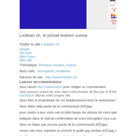
Lesbian.ch, le portail lesbien suisse
Visiter le site
Lesbian.ch
Détails
Vos avis
Mise à jour
Sites liés
Thématique:
Réseaux sociaux
,
Suisse
Mots-clefs :
bremgarten
,
lesbienne
Adresse du site :
http://www.lesbian.ch/
Laisser un commentaire
Vous devez
être connecté(e)
pour rédiger un commentaire.
Vous pouvez suivre les avis dans votre lecteur de flux par le fil info
RSS 2.0
. V
trackback
depuis votre propre site.
Vous êtes le propriétaire de cet établissement et/ou le webmaster de ce site?
Vous faites déjà partie de la communauté itSOgay:
pour mettre à jour votre site et télécharger les photos de votre galerie,
veuillez
indiqués dans le mail de confirmation de votre inscription reçu svp.
Vous ne faites pas encore partie de la communauté itSOgay:
venez vite nous rejoindre et enrichir le guide gay lesbien itSOgay de vos bonn