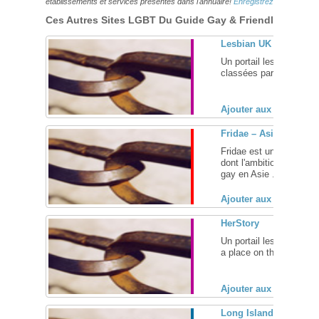
établissements et services présentés dans l'annuaire!
Enregistrez-vous ici!
Ces Autres Sites LGBT Du Guide Gay & Friendly Pourraie
Lesbian UK
Un portail lesbien brit
classées par région et 
Ajouter aux favoris (
Fridae – Asia Gay and
Fridae est un portail g
dont l'ambition est de d
gay en Asie ... [
+
]
Ajouter aux favoris (
HerStory
Un portail lesbien bien fa
a place on the net where
Ajouter aux favoris (
Long Island Gay and L