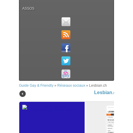
ASSOS
Guide Gay & Friendly
»
Réseaux sociaux
»
Lesbian.ch
Lesbian.ch