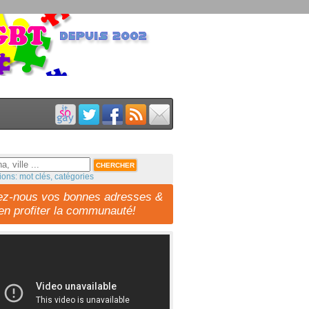
ions: mot clés, catégories
ez-nous vos bonnes adresses &
-en profiter la communauté!