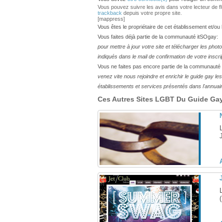
Vous pouvez suivre les avis dans votre lecteur de flux
trackback
depuis votre propre site.
[mappress]
Vous êtes le propriétaire de cet établissement et/ou
Vous faites déjà partie de la communauté itSOgay:
pour mettre à jour votre site et télécharger les phot
indiqués dans le mail de confirmation de votre inscri
Vous ne faites pas encore partie de la communauté
venez vite nous rejoindre et enrichir le guide gay 
établissements et services présentés dans l'annuai
Ces Autres Sites LGBT Du Guide Gay 