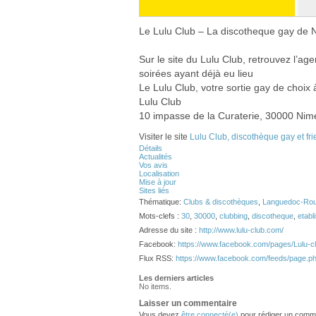
Le Lulu Club – La discotheque gay de 
Sur le site du Lulu Club, retrouvez l’ag
soirées ayant déjà eu lieu
Le Lulu Club, votre sortie gay de choix
Lulu Club
10 impasse de la Curaterie, 30000 Nim
Visiter le site
Lulu Club, discothèque gay et fr
Détails
Actualités
Vos avis
Localisation
Mise à jour
Sites liés
Thématique:
Clubs & discothèques
,
Languedoc-Rous
Mots-clefs :
30
,
30000
,
clubbing
,
discotheque
,
etabl
Adresse du site :
http://www.lulu-club.com/
Facebook:
https://www.facebook.com/pages/Lulu-cl
Flux RSS:
https://www.facebook.com/feeds/page.
Les derniers articles
No items.
Laisser un commentaire
Vous devez
être connecté(e)
pour rédiger un comme