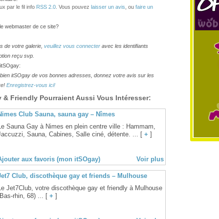
 par le fil info
RSS 2.0
. Vous pouvez
laisser un avis
, ou
faire un
 le webmaster de ce site?
os de votre galerie,
veuillez vous connecter
avec les identifiants
ption reçu svp.
 itSOgay:
lesbien itSOgay de vos bonnes adresses, donnez votre avis sur les
re!
Enregistrez-vous ici!
& Friendly Pourraient Aussi Vous Intéresser:
Nimes Club Sauna, sauna gay – Nîmes
Le Sauna Gay à Nimes en plein centre ville : Hammam,
Jaccuzzi, Sauna, Cabines, Salle ciné, détente. ... [
+
]
Ajouter aux favoris (mon itSOgay)
Voir plus
Jet7 Club, discothèque gay et friends – Mulhouse
Le Jet7Club, votre discothèque gay et friendly à Mulhouse
(Bas-rhin, 68) ... [
+
]