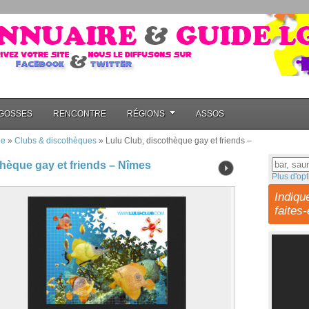
GOSSES
RENCONTRE
RÉGIONS
ASSOS
ie
»
Clubs & discothèques
»
Lulu Club, discothèque gay et friends –
thèque gay et friends – Nîmes
Plus d'opt
Indiqu
faites