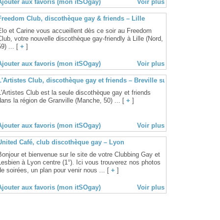
Ajouter aux favoris (mon itSOgay)
Voir plus
Freedom Club, discothèque gay & friends – Lille
Elo et Carine vous accueillent dès ce soir au Freedom
Club, votre nouvelle discothèque gay-friendly à Lille (Nord,
9) ... [
+
]
Ajouter aux favoris (mon itSOgay)
Voir plus
L'Artistes Club, discothèque gay et friends – Breville sur Mer
L'Artistes Club est la seule discothèque gay et friends
dans la région de Granville (Manche, 50) ... [
+
]
Ajouter aux favoris (mon itSOgay)
Voir plus
United Café, club discothèque gay – Lyon
Bonjour et bienvenue sur le site de votre Clubbing Gay et
Lesbien à Lyon centre (1°). Ici vous trouverez nos photos
de soirées, un plan pour venir nous ... [
+
]
Ajouter aux favoris (mon itSOgay)
Voir plus