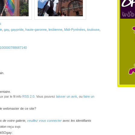
s
ie
,
gay
,
gaypride
,
haute-garonne
,
lesbienne
,
Midi-Pyrénées
,
toulouse
,
d=100000788687140
in.
ntaire.
 par le fil info
RSS 2.0
. Vous pouvez
laisser un avis
, ou
faire un
 le webmaster de ce site?
os de votre galerie,
veuillez vous connecter
avec les identifiants
ption reçu svp.
 itSOgay: