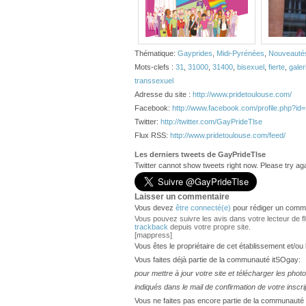
Thématique:
Gayprides
,
Midi-Pyrénées
,
Nouveauté
Mots-clefs :
31
,
31000
,
31400
,
bisexuel
,
fierte
,
galer
transsexuel
Adresse du site :
http://www.pridetoulouse.com/
Facebook:
http://www.facebook.com/profile.php?i
Twitter:
http://twitter.com/GayPrideTlse
Flux RSS:
http://www.pridetoulouse.com/feed/
Les derniers tweets de GayPrideTlse
Twitter cannot show tweets right now. Please try aga
Laisser un commentaire
Vous devez
être connecté(e)
pour rédiger un comme
Vous pouvez suivre les avis dans votre lecteur de flux
trackback
depuis votre propre site.
[mappress]
Vous êtes le propriétaire de cet établissement et/ou
Vous faites déjà partie de la communauté itSOgay:
pour mettre à jour votre site et télécharger les phot
indiqués dans le mail de confirmation de votre inscri
Vous ne faites pas encore partie de la communauté