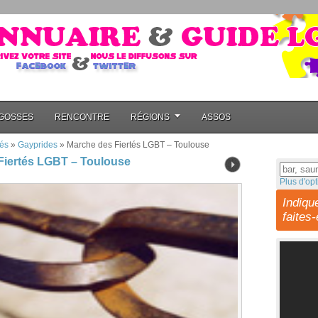
GOSSES
RENCONTRE
RÉGIONS
ASSOS
és
»
Gayprides
»
Marche des Fiertés LGBT – Toulouse
Fiertés LGBT – Toulouse
Plus d'opt
Indiqu
faites