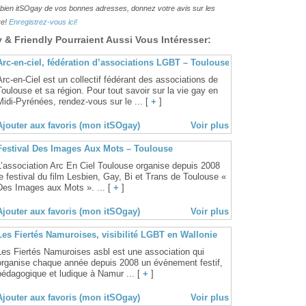
lesbien itSOgay de vos bonnes adresses, donnez votre avis sur les
re!
Enregistrez-vous ici!
& Friendly Pourraient Aussi Vous Intéresser:
Arc-en-ciel, fédération d’associations LGBT – Toulouse
Arc-en-Ciel est un collectif fédérant des associations de
Toulouse et sa région. Pour tout savoir sur la vie gay en
Midi-Pyrénées, rendez-vous sur le ... [
+
]
Ajouter aux favoris (mon itSOgay)
Voir plus
Festival Des Images Aux Mots – Toulouse
L’association Arc En Ciel Toulouse organise depuis 2008
le festival du film Lesbien, Gay, Bi et Trans de Toulouse «
Des Images aux Mots ». ... [
+
]
Ajouter aux favoris (mon itSOgay)
Voir plus
Les Fiertés Namuroises, visibilité LGBT en Wallonie
Les Fiertés Namuroises asbl est une association qui
organise chaque année depuis 2008 un évènement festif,
pédagogique et ludique à Namur ... [
+
]
Ajouter aux favoris (mon itSOgay)
Voir plus