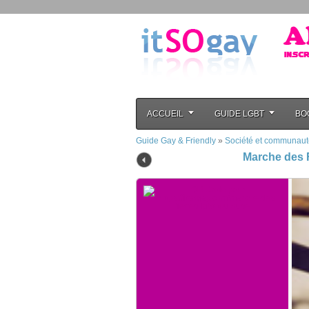
ACCUEIL
GUIDE LGBT
BO
Guide Gay & Friendly
»
Société et communaut
Marche des 