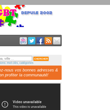
ions: mot clés, catégories
ez-nous vos bonnes adresses &
-en profiter la communauté!