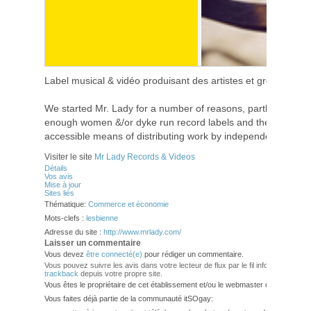
Label musical & vidéo produisant des artistes et groupes les
We started Mr. Lady for a number of reasons, partly because 
enough women &/or dyke run record labels and there are ev
accessible means of distributing work by independent video a
Visiter le site
Mr Lady Records & Videos
Détails
Vos avis
Mise à jour
Sites liés
Thématique:
Commerce et économie
Mots-clefs :
lesbienne
Adresse du site :
http://www.mrlady.com/
Laisser un commentaire
Vous devez
être connecté(e)
pour rédiger un commentaire.
Vous pouvez suivre les avis dans votre lecteur de flux par le fil info
RSS 2.0
. V
trackback
depuis votre propre site.
Vous êtes le propriétaire de cet établissement et/ou le webmaster de ce site?
Vous faites déjà partie de la communauté itSOgay: