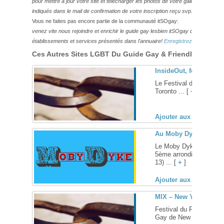
pour mettre à jour votre site et télécharger les photos de votre galerie,
veuillez
indiqués dans le mail de confirmation de votre inscription reçu svp.
Vous ne faites pas encore partie de la communauté itSOgay:
venez vite nous rejoindre et enrichir le guide gay lesbien itSOgay de vos bonn
établissements et services présentés dans l'annuaire!
Enregistrez-vous ici!
Ces Autres Sites LGBT Du Guide Gay & Friendly Pourraie
InsideOut, festival du
Le Festival du Film et d
Toronto ... [
+
]
Ajouter aux favoris (
Au Moby Dyke, bar les
Le Moby Dyke, bar gay-f
5ème arrondissement d
13) ... [
+
]
Ajouter aux favoris (
MIX – New York Lesbia
Festival du Film et de 
Gay de New York ... [