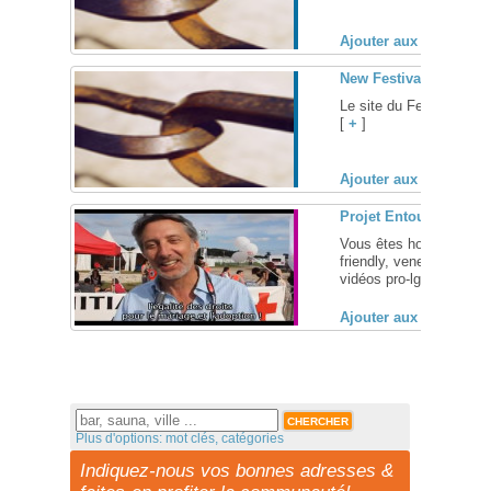
Ajouter aux favoris (
New Festival , festiva
Le site du Festival du 
[
+
]
Ajouter aux favoris (
Projet Entourage, té
Vous êtes homo, bi ou t
friendly, venez participe
vidéos pro-lgbt ! ... [
+
]
Ajouter aux favoris (
Plus d'options: mot clés, catégories
Indiquez-nous vos bonnes adresses &