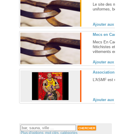
Le site des mecs en sket
uniformes, bottes... ... [
Ajouter aux favoris (
Mecs en Caoutchouc, a
Mecs En Caoutchouc est
fétichistes et les colle
vêtements en caoutchouc
Ajouter aux favoris (
Association Sportive e
L'ASMF est une associat
Ajouter aux favoris (
Plus d'options: mot clés, catégories