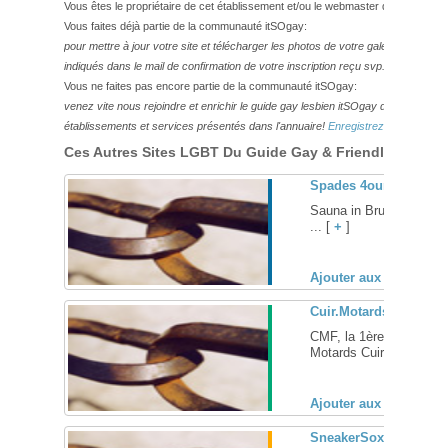
Vous êtes le propriétaire de cet établissement et/ou le webmaster de ce site?
Vous faites déjà partie de la communauté itSOgay:
pour mettre à jour votre site et télécharger les photos de votre galerie,
veuillez
indiqués dans le mail de confirmation de votre inscription reçu svp.
Vous ne faites pas encore partie de la communauté itSOgay:
venez vite nous rejoindre et enrichir le guide gay lesbien itSOgay de vos bonn
établissements et services présentés dans l'annuaire!
Enregistrez-vous ici!
Ces Autres Sites LGBT Du Guide Gay & Friendly Pourraie
Spades 4our Sauna – 
Sauna in Brussels, Bel
... [
+
]
Ajouter aux favoris (
Cuir.Motards.France,
CMF, la 1ère communau
Motards Cuir, Mecs Cuir
Ajouter aux favoris (
SneakerSox