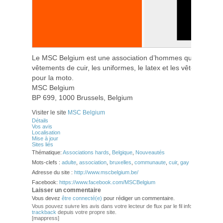
Le MSC Belgium est une association d’hommes qui partagen
vêtements de cuir, les uniformes, le latex et les vêtements d
pour la moto.
MSC Belgium
BP 699, 1000 Brussels, Belgium
Visiter le site
MSC Belgium
Détails
Vos avis
Localisation
Mise à jour
Sites liés
Thématique:
Associations hards
,
Belgique
,
Nouveautés
Mots-clefs :
adulte
,
association
,
bruxelles
,
communaute
,
cuir
,
gay
Adresse du site :
http://www.mscbelgium.be/
Facebook:
https://www.facebook.com/MSCBelgium
Laisser un commentaire
Vous devez
être connecté(e)
pour rédiger un commentaire.
Vous pouvez suivre les avis dans votre lecteur de flux par le fil info
RSS 2.0
. V
trackback
depuis votre propre site.
[mappress]