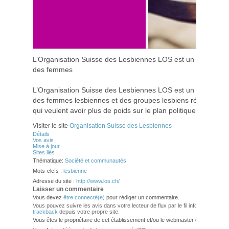
L’Organisation Suisse des Lesbiennes LOS est un groupement 
des femmes
L’Organisation Suisse des Lesbiennes LOS est un groupement 
des femmes lesbiennes et des groupes lesbiens régionaux ou
qui veulent avoir plus de poids sur le plan politique.
Visiter le site
Organisation Suisse des Lesbiennes
Détails
Vos avis
Mise à jour
Sites liés
Thématique:
Société et communautés
Mots-clefs :
lesbienne
Adresse du site :
http://www.los.ch/
Laisser un commentaire
Vous devez
être connecté(e)
pour rédiger un commentaire.
Vous pouvez suivre les avis dans votre lecteur de flux par le fil info
RSS 2.0
. V
trackback
depuis votre propre site.
Vous êtes le propriétaire de cet établissement et/ou le webmaster de ce site?