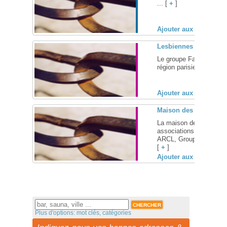
... [
+
]
Ajouter aux favoris (
Lesbiennes Parisienn
Le groupe Facebook des 
région parisienne) ... [
Ajouter aux favoris (
Maison des Femmes d
La maison des femmes d
associations féministes
ARCL, Groupe du 6 nov
[
+
]
Ajouter aux favoris (
Plus d'options: mot clés, catégories