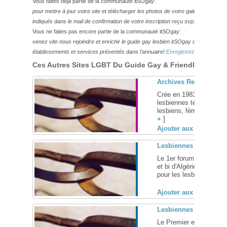
Vous faites déjà partie de la communauté itSOgay:
pour mettre à jour votre site et télécharger les photos de votre galerie,
veuillez
indiqués dans le mail de confirmation de votre inscription reçu svp.
Vous ne faites pas encore partie de la communauté itSOgay:
venez vite nous rejoindre et enrichir le guide gay lesbien itSOgay de vos bonn
établissements et services présentés dans l'annuaire!
Enregistrez-vous ici!
Ces Autres Sites LGBT Du Guide Gay & Friendly Pourraie
Archives Recherche C
Crée en 1983, ce centr
lesbiennes témoigne d
lesbiens, féministes et 
+
]
Ajouter aux favoris (
Lesbiennes d'Algérie
Le 1er forum de discuss
et bi d'Algérie et d'aill
pour les lesbiennes quelq
Ajouter aux favoris (
Lesbiennes du Maroc
Le Premier et Unique S