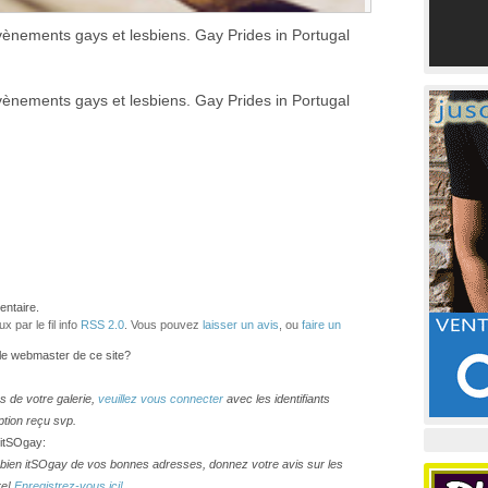
vènements gays et lesbiens. Gay Prides in Portugal
vènements gays et lesbiens. Gay Prides in Portugal
ntaire.
 par le fil info
RSS 2.0
. Vous pouvez
laisser un avis
, ou
faire un
 le webmaster de ce site?
os de votre galerie,
veuillez vous connecter
avec les identifiants
ption reçu svp.
 itSOgay:
lesbien itSOgay de vos bonnes adresses, donnez votre avis sur les
re!
Enregistrez-vous ici!