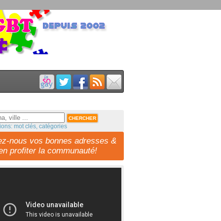
ions: mot clés, catégories
ez-nous vos bonnes adresses &
-en profiter la communauté!