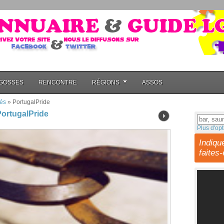
GOSSES
RENCONTRE
RÉGIONS
ASSOS
és
»
PortugalPride
ortugalPride
Plus d'opt
Indiqu
faites