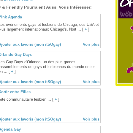
& Friendly Pourraient Aussi Vous Intéresser:
Pink Agenda
Les événements gays et lesbiens de Chicago, des USA et
plus largement internationaux Chicago's, Nort ... [
+
]
Ajouter aux favoris (mon itSOgay)
Voir plus
Orlando Gay Days
Les Gay Days d'Orlando, un des plus grands
rassemblements de gays et lesbiennes du monde entier,
n ... [
+
]
Ajouter aux favoris (mon itSOgay)
Voir plus
Sortir entre Filles
Site communautaire lesbien ... [
+
]
Ajouter aux favoris (mon itSOgay)
Voir plus
Agenda Gay