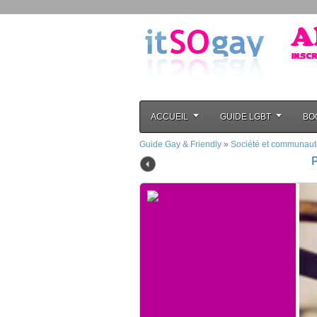
ACCUEIL
GUIDE LGBT
BO
Guide Gay & Friendly
»
Société et communaut
P