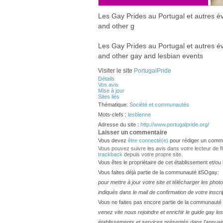
Les Gay Prides au Portugal et autres é
and other g
Les Gay Prides au Portugal et autres é
and other gay and lesbian events
Visiter le site
PortugalPride
Détails
Vos avis
Mise à jour
Sites liés
Thématique:
Société et communautés
Mots-clefs :
lesbienne
Adresse du site :
http://www.portugalpride.org/
Laisser un commentaire
Vous devez
être connecté(e)
pour rédiger un comme
Vous pouvez suivre les avis dans votre lecteur de flux
trackback
depuis votre propre site.
Vous êtes le propriétaire de cet établissement et/ou
Vous faites déjà partie de la communauté itSOgay:
pour mettre à jour votre site et télécharger les phot
indiqués dans le mail de confirmation de votre inscri
Vous ne faites pas encore partie de la communauté
venez vite nous rejoindre et enrichir le guide gay 
établissements et services présentés dans l'annuai