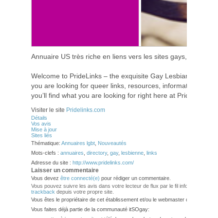
Annuaire US très riche en liens vers les sites gays, lesbiens,
Welcome to PrideLinks – the exquisite Gay Lesbian Bi and T
you are looking for queer links, resources, information, suppo
you’ll find what you are looking for right here at PrideLinks!
Visiter le site
Pridelinks.com
Détails
Vos avis
Mise à jour
Sites liés
Thématique:
Annuaires lgbt
,
Nouveautés
Mots-clefs :
annuaires
,
directory
,
gay
,
lesbienne
,
links
Adresse du site :
http://www.pridelinks.com/
Laisser un commentaire
Vous devez
être connecté(e)
pour rédiger un commentaire.
Vous pouvez suivre les avis dans votre lecteur de flux par le fil info
RSS 2.0
. V
trackback
depuis votre propre site.
Vous êtes le propriétaire de cet établissement et/ou le webmaster de ce site?
Vous faites déjà partie de la communauté itSOgay: