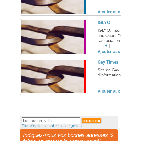
Ajouter aux favoris (
IGLYO
IGLYO, International Ga
and Queer Youth and St
l'association de suppor
... [
+
]
Ajouter aux favoris (
Gay Times
Site de Gay Times, le 
d'information ... [
+
]
Ajouter aux favoris (
Plus d'options: mot clés, catégories
Indiquez-nous vos bonnes adresses &