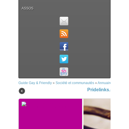
ASSOS
Guide Gay & Friendly
»
Société et communautés
»
Annuaires lgbt
»
Pr
Pridelinks.com