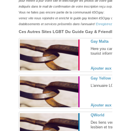
pour mettre à jour votre site et télécharger les photos de votre galerie,
veuillez
indiqués dans le mail de confirmation de votre inscription reçu svp.
Vous ne faites pas encore partie de la communauté itSOgay:
venez vite nous rejoindre et enrichir le guide gay lesbien itSOgay de vos bonn
établissements et services présentés dans l'annuaire!
Enregistrez-vous ici!
Ces Autres Sites LGBT Du Guide Gay & Friendly Pourraie
Gay Malta
Here you can find inform
tourist information, cult
Ajouter aux favoris (
Gay Yellow Pages
L'annuaire LGBTQ pour l
Ajouter aux favoris (
QWorld
Des liens vers des salon
lesbien et trans ... [
+
]