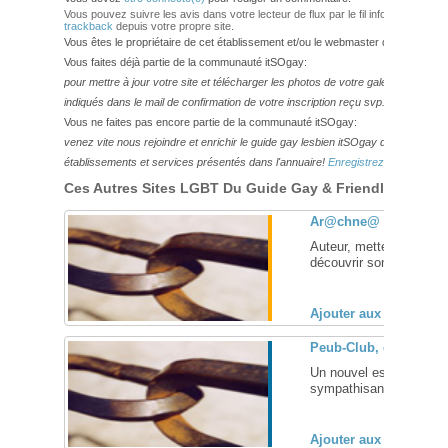
Vous pouvez suivre les avis dans votre lecteur de flux par le fil info
RSS 2.0
. V
trackback
depuis votre propre site.
Vous êtes le propriétaire de cet établissement et/ou le webmaster de ce site?
Vous faites déjà partie de la communauté itSOgay:
pour mettre à jour votre site et télécharger les photos de votre galerie,
veuillez
indiqués dans le mail de confirmation de votre inscription reçu svp.
Vous ne faites pas encore partie de la communauté itSOgay:
venez vite nous rejoindre et enrichir le guide gay lesbien itSOgay de vos bonn
établissements et services présentés dans l'annuaire!
Enregistrez-vous ici!
Ces Autres Sites LGBT Du Guide Gay & Friendly Pourraie
Ar@chne@
Auteur, metteur en scèn
découvrir son univers 10
Ajouter aux favoris (
Peub-Club, cruising ba
Un nouvel espace de lib
sympathisants, jusqu'ici 
Ajouter aux favoris (