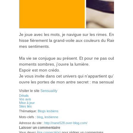
Je joue avec les mots, je navigue sur les rimes. En vers ou e
hisse fièrement la grand-voile aux couleurs du Rainbow et je 
mes sentiments.
Ma vie se conjugue au présent. Et pour ne pas oublier que 
moments sombres, j’ouvre la lumière.
Espoir est mon crédo.
Je vous invite dans cet univers qui n’appartient qu’à moi. Sa
ouvre les portes de mon antre secret : ma sensualité.
Visiter le site
Sensuality
Détails
Vos avis
Mise à jour
Sites liés
Thématique:
Blogs lesbiens
Mots-clefs :
blog
,
lesbienne
Adresse du site :
http://nane528.over-blog.com/
Laisser un commentaire
Vous devez
être connecté(e)
pour rédiger un commentaire.