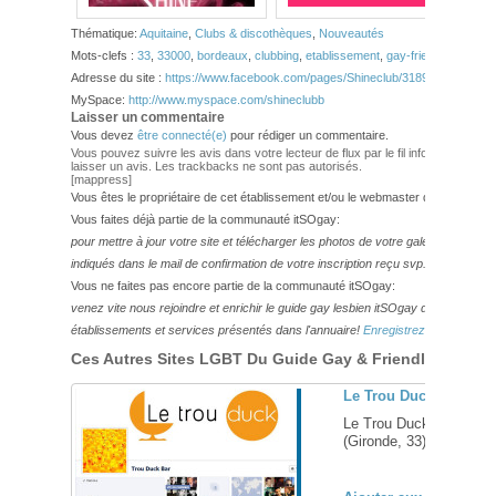
Thématique:
Aquitaine
,
Clubs & discothèques
,
Nouveautés
Mots-clefs :
33
,
33000
,
bordeaux
,
clubbing
,
etablissement
,
gay-friendly
,
gironde
Adresse du site :
https://www.facebook.com/pages/Shineclub/31898531149458
MySpace:
http://www.myspace.com/shineclubb
Laisser un commentaire
Vous devez
être connecté(e)
pour rédiger un commentaire.
Vous pouvez suivre les avis dans votre lecteur de flux par le fil info
RSS 2.0
. Vo
laisser un avis. Les trackbacks ne sont pas autorisés.
[mappress]
Vous êtes le propriétaire de cet établissement et/ou le webmaster de ce site?
Vous faites déjà partie de la communauté itSOgay:
pour mettre à jour votre site et télécharger les photos de votre galerie,
veuillez
indiqués dans le mail de confirmation de votre inscription reçu svp.
Vous ne faites pas encore partie de la communauté itSOgay:
venez vite nous rejoindre et enrichir le guide gay lesbien itSOgay de vos bonn
établissements et services présentés dans l'annuaire!
Enregistrez-vous ici!
Ces Autres Sites LGBT Du Guide Gay & Friendly Pourraie
Le Trou Duck, club de
Le Trou Duck, bar et cl
(Gironde, 33) ... [
+
]