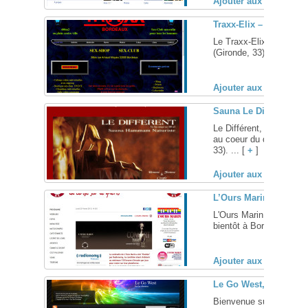
Ajouter aux favoris (
Traxx-Elix – Bordeaux
Le Traxx-Elix, sex-clu
(Gironde, 33) ... [
+
]
Ajouter aux favoris (
Sauna Le Différent – 
Le Différent, votre saun
au coeur du quartier de
33). ... [
+
]
Ajouter aux favoris (
L’Ours Marin – Borde
L'Ours Marin, votre Gay
bientôt à Bordeaux (Giron
Ajouter aux favoris (
Le Go West, bar gay 
Bienvenue sur le site 