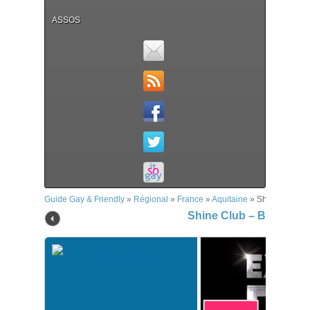
ASSOS
Guide Gay & Friendly
»
Régional
»
France
»
Aquitaine
»
Shine Club –
Shine Club – Bordeaux