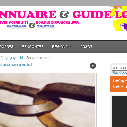
GOSSES
RENCONTRE
RÉGIONS
ASSOS
»
Blogs gay et bi
»
Sus aux serpents!
 aux serpents!
Plus d'opt
Indiqu
faites