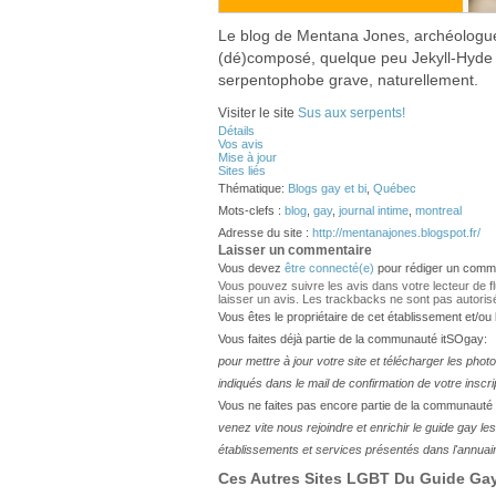
Le blog de Mentana Jones, archéologue 
(dé)composé, quelque peu Jekyll-Hyde 
serpentophobe grave, naturellement.
Visiter le site
Sus aux serpents!
Détails
Vos avis
Mise à jour
Sites liés
Thématique:
Blogs gay et bi
,
Québec
Mots-clefs :
blog
,
gay
,
journal intime
,
montreal
Adresse du site :
http://mentanajones.blogspot.fr/
Laisser un commentaire
Vous devez
être connecté(e)
pour rédiger un comme
Vous pouvez suivre les avis dans votre lecteur de flux
laisser un avis. Les trackbacks ne sont pas autoris
Vous êtes le propriétaire de cet établissement et/ou
Vous faites déjà partie de la communauté itSOgay:
pour mettre à jour votre site et télécharger les phot
indiqués dans le mail de confirmation de votre inscri
Vous ne faites pas encore partie de la communauté
venez vite nous rejoindre et enrichir le guide gay 
établissements et services présentés dans l'annuai
Ces Autres Sites LGBT Du Guide Gay 