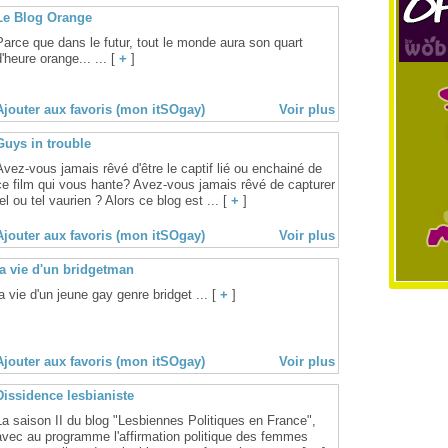
Le Blog Orange
Parce que dans le futur, tout le monde aura son quart
d'heure orange... ... [
+
]
Ajouter aux favoris (mon itSOgay)
Voir plus
Guys in trouble
Avez-vous jamais rêvé d'être le captif lié ou enchainé de
ce film qui vous hante? Avez-vous jamais rêvé de capturer
tel ou tel vaurien ? Alors ce blog est ... [
+
]
Ajouter aux favoris (mon itSOgay)
Voir plus
la vie d'un bridgetman
la vie d'un jeune gay genre bridget ... [
+
]
Ajouter aux favoris (mon itSOgay)
Voir plus
Dissidence lesbianiste
La saison II du blog "Lesbiennes Politiques en France",
avec au programme l'affirmation politique des femmes