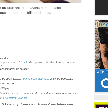
du futur antérieur, aventurier du passé
aux entournures, félinophile gaga — et
ntaire.
 par le fil info
RSS 2.0
. Vous pouvez aller directement à la fin et
és.
 le webmaster de ce site?
os de votre galerie,
veuillez vous connecter
avec les identifiants
ption reçu svp.
 itSOgay:
lesbien itSOgay de vos bonnes adresses, donnez votre avis sur les
re!
Enregistrez-vous ici!
& Friendly Pourraient Aussi Vous Intéresser: