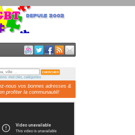
ions: mot clés, catégories
ez-nous vos bonnes adresses &
-en profiter la communauté!