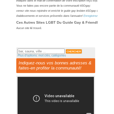
indiqués dans le mail de confirmation de votre inscription reçu svp.
Vous ne faites pas encore partie de la communauté itSOgay:
venez vite nous rejoindre et enrichir le guide gay lesbien itSOgay de vos bonn
établissements et services présentés dans l'annuaire!
Enregistrez-vous ici!
Ces Autres Sites LGBT Du Guide Gay & Friendly Pourraie
Aucun site lié trouvé.
Plus d'options: mot clés, catégories
Indiquez-nous vos bonnes adresses &
faites-en profiter la communauté!