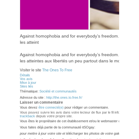
Against homophobia and for everybody’s freedom. Un site c
les atteint
Against homophobia and for everybody’s freedom. Un site c
les atteintes aux libertés un peu partout dans le monde
Visiter le site
The Ones To Free
Détails
Vos avis
Mise à jour
Sites liés
Thématique:
Société et communautés
Adresse du site :
http://the.ones.to.free.fr/
Laisser un commentaire
Vous devez
être connecté(e)
pour rédiger un commentaire.
Vous pouvez suivre les avis dans votre lecteur de flux par le fil info
RSS 2.0
. V
trackback
depuis votre propre site.
Vous êtes le propriétaire de cet établissement et/ou le webmaster de ce site?
Vous faites déjà partie de la communauté itSOgay:
pour mettre à jour votre site et télécharger les photos de votre galerie,
veuillez