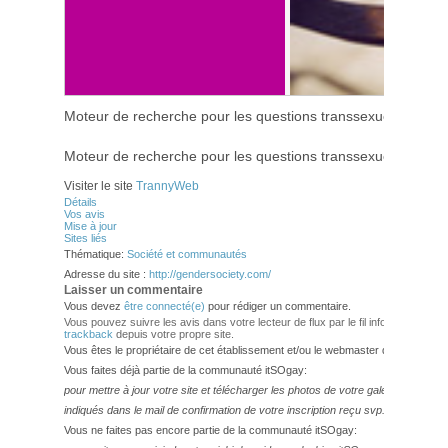
Moteur de recherche pour les questions transsexuelles
Moteur de recherche pour les questions transsexuelles
Visiter le site
TrannyWeb
Détails
Vos avis
Mise à jour
Sites liés
Thématique:
Société et communautés
Adresse du site :
http://gendersociety.com/
Laisser un commentaire
Vous devez
être connecté(e)
pour rédiger un commentaire.
Vous pouvez suivre les avis dans votre lecteur de flux par le fil info
RSS 2.0
. V
trackback
depuis votre propre site.
Vous êtes le propriétaire de cet établissement et/ou le webmaster de ce site?
Vous faites déjà partie de la communauté itSOgay:
pour mettre à jour votre site et télécharger les photos de votre galerie,
veuillez
indiqués dans le mail de confirmation de votre inscription reçu svp.
Vous ne faites pas encore partie de la communauté itSOgay: