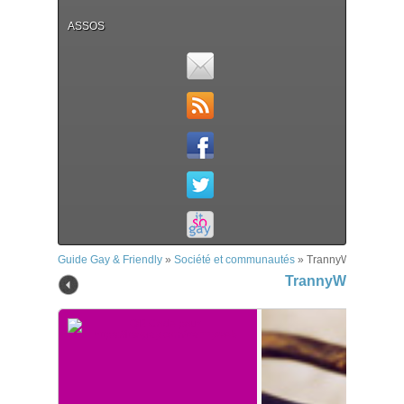
ASSOS
Guide Gay & Friendly
»
Société et communautés
»
TrannyWeb
TrannyWeb